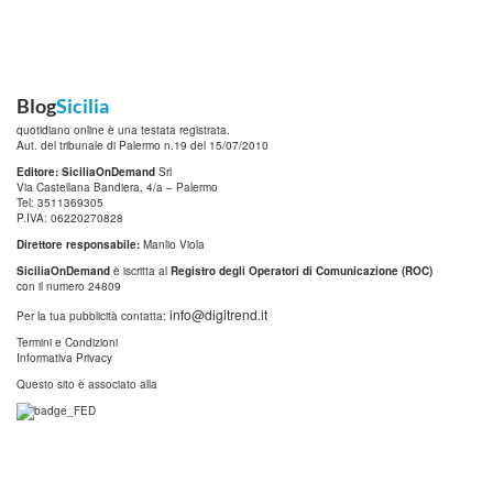
Blog
Sicilia
quotidiano online è una testata registrata.
Aut. del tribunale di Palermo n.19 del 15/07/2010
Editore: SiciliaOnDemand
Srl
Via Castellana Bandiera, 4/a – Palermo
Tel: 3511369305
P.IVA: 06220270828
Direttore responsabile:
Manlio Viola
SiciliaOnDemand
è iscritta al
Registro degli Operatori di Comunicazione (ROC)
con il numero 24809
info@digitrend.it
Per la tua pubblicità contatta:
Termini e Condizioni
Informativa Privacy
Questo sito è associato alla