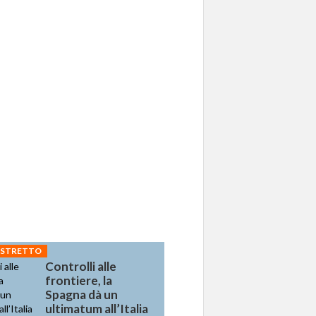
 STRETTO
Controlli alle
frontiere, la
Spagna dà un
ultimatum all’Italia