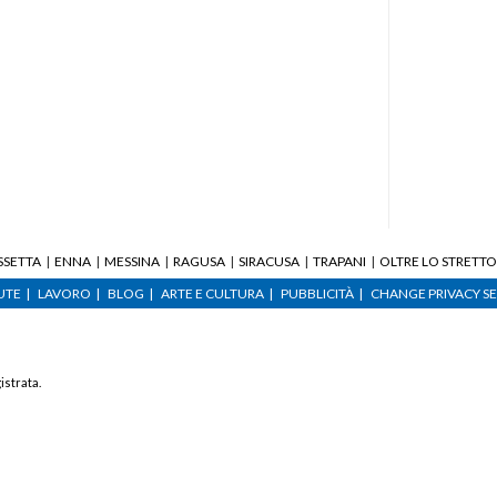
SSETTA
ENNA
MESSINA
RAGUSA
SIRACUSA
TRAPANI
OLTRE LO STRETTO
UTE
LAVORO
BLOG
ARTE E CULTURA
PUBBLICITÀ
CHANGE PRIVACY S
istrata.