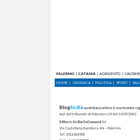
PALERMO
CATANIA
AGRIGENTO
CALTANI
HOME
CRONACA
POLITICA
SPORT
SAL
Blog
Sicilia
quotidiano online è una testata reg
Aut. del tribunale di Palermo n.19 del 15/07/2010
Editore: SiciliaOnDemand
Srl
Via Castellana Bandiera, 4/a – Palermo
Tel: 3511369305