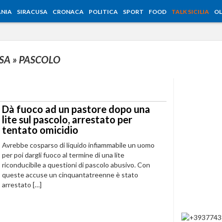
NIA
SIRACUSA
CRONACA
POLITICA
SPORT
FOOD
TALK SICILIA
OL
USA
» PASCOLO
Dà fuoco ad un pastore dopo una
lite sul pascolo, arrestato per
tentato omicidio
Avrebbe cosparso di liquido infiammabile un uomo
per poi dargli fuoco al termine di una lite
riconducibile a questioni di pascolo abusivo. Con
queste accuse un cinquantatreenne è stato
arrestato […]