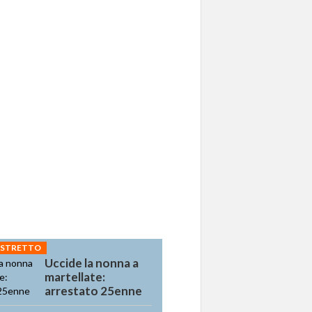
 STRETTO
Uccide la nonna a
martellate:
arrestato 25enne