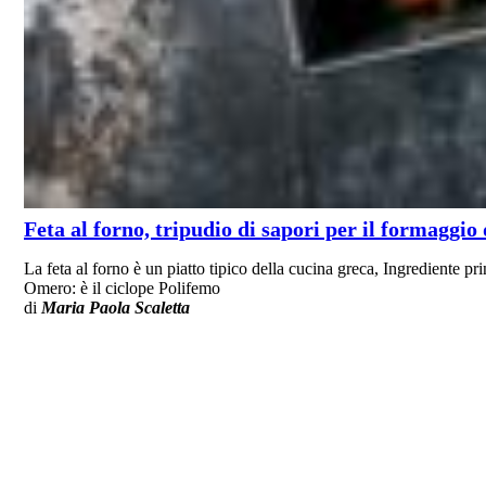
Feta al forno, tripudio di sapori per il formaggio
La feta al forno è un piatto tipico della cucina greca, Ingrediente p
Omero: è il ciclope Polifemo
di
Maria Paola Scaletta