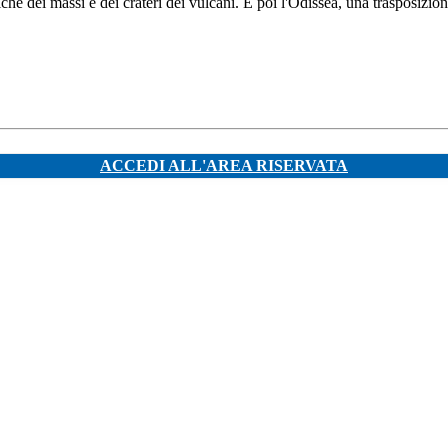
riche dei massi e dei crateri dei vulcani. E poi l'Odissea, una trasposi
ACCEDI ALL'AREA RISERVATA