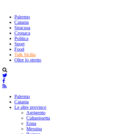
Palermo
Catania
Siracusa
Cronaca
Politica
Sport
Food
Talk Sicilia
Oltre lo stretto
Palermo
Catania
Le altre province
Agrigento
Caltanissetta
Enna
Messina