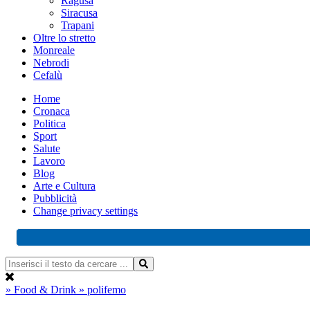
Ragusa
Siracusa
Trapani
Oltre lo stretto
Monreale
Nebrodi
Cefalù
Home
Cronaca
Politica
Sport
Salute
Lavoro
Blog
Arte e Cultura
Pubblicità
Change privacy settings
» Food & Drink
» polifemo