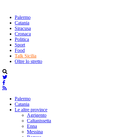
Palermo
Catania
Siracusa
Cronaca
Politica
Sport
Food
Talk Sicilia
Oltre lo stretto
Palermo
Catania
Le altre province
Agrigento
Caltanissetta
Enna
Messina