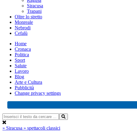
Ragusa
Siracusa
Trapani
Oltre lo stretto
Monreale
Nebrodi
Cefalù
Home
Cronaca
Politica
Sport
Salute
Lavoro
Blog
Arte e Cultura
Pubblicità
Change privacy settings
» Siracusa
» spettacoli classici