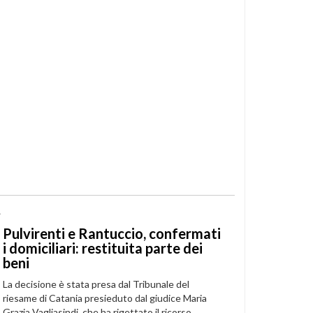
A
Pulvirenti e Rantuccio, confermati
i domiciliari: restituita parte dei
beni
La decisione è stata presa dal Tribunale del
riesame di Catania presieduto dal giudice Maria
Grazia Vagliasindi, che ha rigettato il ricorso