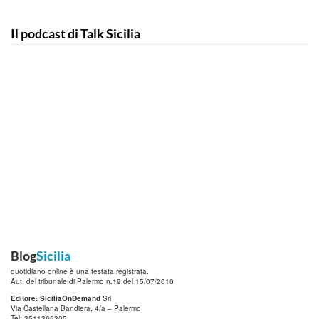
Il podcast di Talk Sicilia
Blog
Sicilia
quotidiano online è una testata registrata.
Aut. del tribunale di Palermo n.19 del 15/07/2010
Editore: SiciliaOnDemand
Srl
Via Castellana Bandiera, 4/a – Palermo
Tel: 3511369305