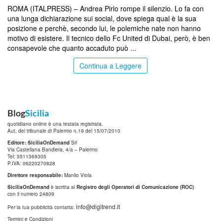
ROMA (ITALPRESS) – Andrea Pirlo rompe il silenzio. Lo fa con
una lunga dichiarazione sui social, dove spiega qual è la sua
posizione e perchè, secondo lui, le polemiche nate non hanno
motivo di esistere. Il tecnico dello Fc United di Dubai, però, è ben
consapevole che quanto accaduto può ...
Continua a Leggere
Blog
Sicilia
quotidiano online è una testata registrata.
Aut. del tribunale di Palermo n.19 del 15/07/2010
Editore: SiciliaOnDemand
Srl
Via Castellana Bandiera, 4/a – Palermo
Tel: 3511369305
P.IVA: 06220270828
Direttore responsabile:
Manlio Viola
SiciliaOnDemand
è iscritta al
Registro degli Operatori di Comunicazione (ROC)
con il numero 24809
info@digitrend.it
Per la tua pubblicità contatta:
Termini e Condizioni