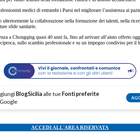
ssionisti medici di entrambi i Paesi nel migliorare l’assistenza ai pazie
o ulteriormente la collaborazione nella formazione dei talenti, nella rice
re sfide sanitarie.
genza a Chongqing quasi 40 anni fa, fino ad arrivare all’aiuto offerto o
a reciproca, sullo scambio professionale e su un impegno condiviso per i
giungi
BlogSicilia
alle tue
Fonti preferite
AGG
 Google
ACCEDI ALL'AREA RISERVATA