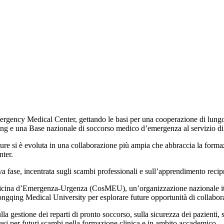
rgency Medical Center, gettando le basi per una cooperazione di lungo pe
ing e una Base nazionale di soccorso medico d’emergenza al servizio di 
ture si è evoluta in una collaborazione più ampia che abbraccia la forma
ter.
a fase, incentrata sugli scambi professionali e sull’apprendimento recip
ina d’Emergenza-Urgenza (CosMEU), un’organizzazione nazionale italian
ongqing Medical University per esplorare future opportunità di collabor
la gestione dei reparti di pronto soccorso, sulla sicurezza dei pazienti, su
e basi per futuri scambi nella formazione clinica e in ambito accademico.