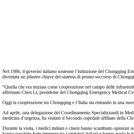
Nel 1986, il governo italiano sostenne l’istituzione del Chongqing Eme
diventata un pilastro chiave del sistema di pronto soccorso di Chongq
“Quella che era iniziata come cooperazione nel campo delle infrastrut
affermato Chen Li, presidente del Chongqing Emergency Medical Cen
Oggi la cooperazione tra Chongqing e l’Italia sta entrando in una nuov
Ad aprile, una delegazione del Coordinamento Specializzandi in Medic
medicina d’urgenza, ha visitato il Secondo ospedale affiliato della Ch
Durante la visita, i medici italiani e cinesi hanno scambiato opinioni sul
hanno suscitato forte interesse tra i visitatori italiani e hanno posto l