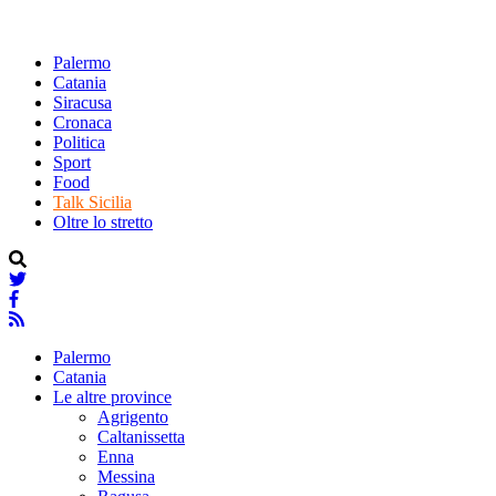
Palermo
Catania
Siracusa
Cronaca
Politica
Sport
Food
Talk Sicilia
Oltre lo stretto
Palermo
Catania
Le altre province
Agrigento
Caltanissetta
Enna
Messina