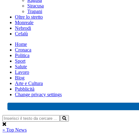
Ragusa
Siracusa
Trapani
Oltre lo stretto
Monreale
Nebrodi
Cefalù
Home
Cronaca
Politica
Sport
Salute
Lavoro
Blog
Arte e Cultura
Pubblicità
Change privacy settings
» Top News