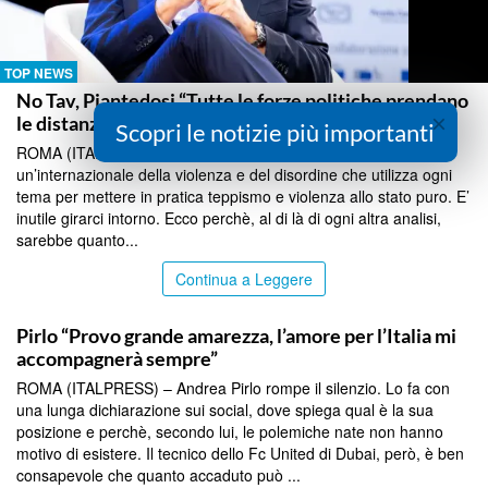
TOP NEWS
No Tav, Piantedosi “Tutte le forze politiche prendano
×
le distanze”
Scopri le notizie più importanti
ROMA (ITALPRESS) – “Ormai è chiaro a tutti che esiste
un’internazionale della violenza e del disordine che utilizza ogni
tema per mettere in pratica teppismo e violenza allo stato puro. E’
inutile girarci intorno. Ecco perchè, al di là di ogni altra analisi,
sarebbe quanto...
Continua a Leggere
TOP NEWS
Pirlo “Provo grande amarezza, l’amore per l’Italia mi
accompagnerà sempre”
ROMA (ITALPRESS) – Andrea Pirlo rompe il silenzio. Lo fa con
una lunga dichiarazione sui social, dove spiega qual è la sua
posizione e perchè, secondo lui, le polemiche nate non hanno
motivo di esistere. Il tecnico dello Fc United di Dubai, però, è ben
consapevole che quanto accaduto può ...