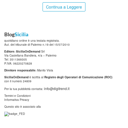
Continua a Leggere
Blog
Sicilia
quotidiano online è una testata registrata.
Aut. del tribunale di Palermo n.19 del 15/07/2010
Editore: SiciliaOnDemand
Srl
Via Castellana Bandiera, 4/a – Palermo
Tel: 3511369305
P.IVA: 06220270828
Direttore responsabile:
Manlio Viola
SiciliaOnDemand
è iscritta al
Registro degli Operatori di Comunicazione (ROC)
con il numero 24809
info@digitrend.it
Per la tua pubblicità contatta:
Termini e Condizioni
Informativa Privacy
Questo sito è associato alla