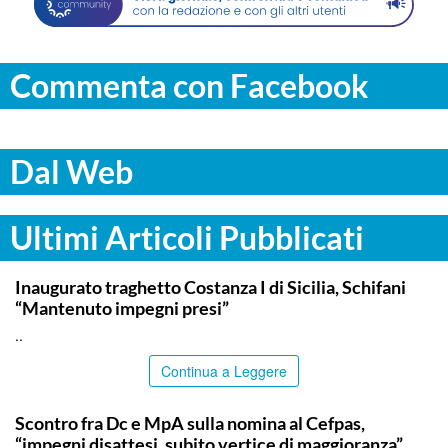
Commenta con Facebook
Dal Web
Ultimi Articoli Pubblicati
ITALPRESS
Inaugurato traghetto Costanza I di Sicilia, Schifani
“Mantenuto impegni presi”
..
Continua a Leggere
CALTANISSETTA
Scontro fra Dc e MpA sulla nomina al Cefpas,
“impegni disattesi, subito vertice di maggioranza”