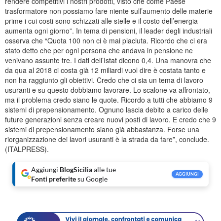
rendere competitivi i nostri prodotti, visto che come Paese
trasformatore non possiamo fare niente sull’aumento delle materie
prime i cui costi sono schizzati alle stelle e il costo dell’energia
aumenta ogni giorno”. In tema di pensioni, il leader degli industriali
osserva che “Quota 100 non ci è mai piaciuta. Ricordo che ci era
stato detto che per ogni persona che andava in pensione ne
venivano assunte tre. I dati dell’Istat dicono 0,4. Una manovra che
da qua al 2018 ci costa già 12 miliardi vuol dire è costata tanto e
non ha raggiunto gli obiettivi. Credo che ci sia un tema di lavoro
usuranti e su questo dobbiamo lavorare. Lo scalone va affrontato,
ma il problema credo siano le quote. Ricordo a tutti che abbiamo 9
sistemi di prepensionamento. Ognuno lascia debito a carico delle
future generazioni senza creare nuovi posti di lavoro. E credo che 9
sistemi di prepensionamento siano già abbastanza. Forse una
riorganizzazione dei lavori usuranti è la strada da fare”, conclude.
(ITALPRESS).
Aggiungi
BlogSicilia
alle tue
AGGIUNGI
Fonti preferite
su Google