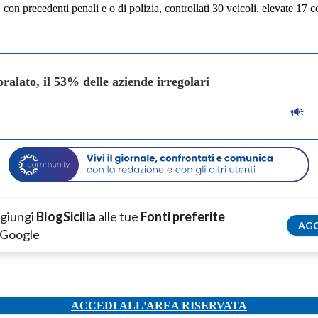
1 con precedenti penali e o di polizia, controllati 30 veicoli, elevate 1
oralato, il 53% delle aziende irregolari
giungi
BlogSicilia
alle tue
Fonti preferite
AGG
 Google
ACCEDI ALL'AREA RISERVATA