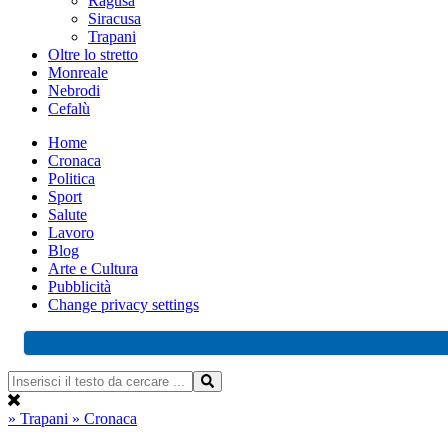
Ragusa
Siracusa
Trapani
Oltre lo stretto
Monreale
Nebrodi
Cefalù
Home
Cronaca
Politica
Sport
Salute
Lavoro
Blog
Arte e Cultura
Pubblicità
Change privacy settings
» Trapani
» Cronaca