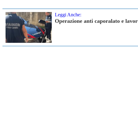
Leggi Anche:
Operazione anti caporalato e lavor