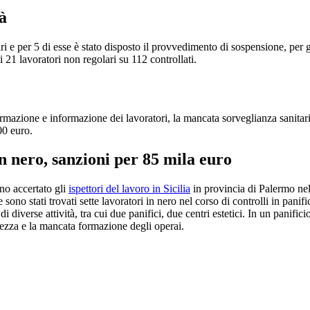
tà
ari e per 5 di esse è stato disposto il provvedimento di sospensione, per g
 21 lavoratori non regolari su 112 controllati.
mazione e informazione dei lavoratori, la mancata sorveglianza sanitari
00 euro.
in nero, sanzioni per 85 mila euro
nno accertato gli
ispettori del lavoro in Sicilia
in provincia di Palermo nel 
 stati trovati sette lavoratori in nero nel corso di controlli in panifici, c
diverse attività, tra cui due panifici, due centri estetici. In un panifi
urezza e la mancata formazione degli operai.