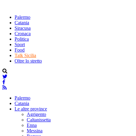
Palermo
Catania
Siracusa
Cronaca
Politica
Sport
Food
Talk Sicilia
Oltre lo stretto
Palermo
Catania
Le altre province
Agrigento
Caltanissetta
Enna
Messina