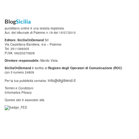
Blog
Sicilia
quotidiano online è una testata registrata.
Aut. del tribunale di Palermo n.19 del 15/07/2010
Editore: SiciliaOnDemand
Srl
Via Castellana Bandiera, 4/a – Palermo
Tel: 3511369305
P.IVA: 06220270828
Direttore responsabile:
Manlio Viola
SiciliaOnDemand
è iscritta al
Registro degli Operatori di Comunicazione (ROC)
con il numero 24809
info@digitrend.it
Per la tua pubblicità contatta:
Termini e Condizioni
Informativa Privacy
Questo sito è associato alla