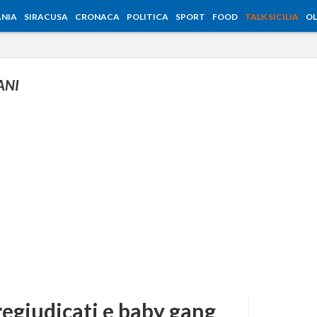
NIA
SIRACUSA
CRONACA
POLITICA
SPORT
FOOD
TALK SICILIA
OL
ANI
regiudicati e baby gang