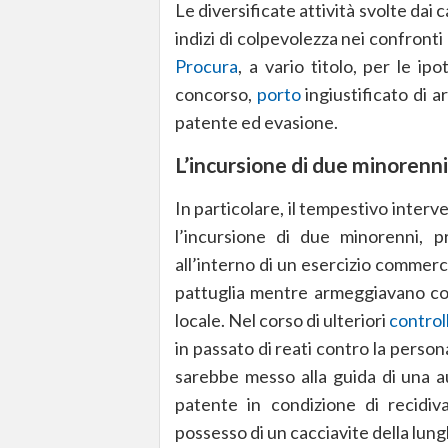
Le diversificate attività svolte dai
indizi di colpevolezza nei confront
Procura
, a vario titolo, per le ip
concorso,
porto
ingiustificato di a
patente ed evasione.
L’incursione di due minorenni
In particolare, il tempestivo interve
l’incursione di due minorenni, p
all’interno di un esercizio commercia
pattuglia mentre armeggiavano con 
locale. Nel corso di ulteriori
controll
in passato di reati contro la perso
sarebbe messo alla guida di una a
patente in condizione di recidiv
possesso di un cacciavite della lung