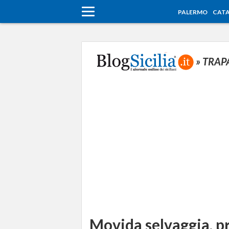
PALERMO
CATA
» TRAP
Movida selvaggia, p