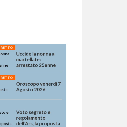
STRETTO
Uccide la nonna a
martellate:
arrestato 25enne
STRETTO
Oroscopo venerdì 7
Agosto 2026
Voto segreto e
regolamento
dell’Ars, la proposta