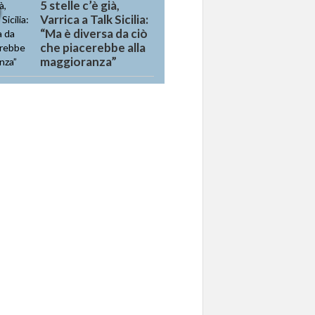
5 stelle c’è già,
Varrica a Talk Sicilia:
“Ma è diversa da ciò
che piacerebbe alla
maggioranza”