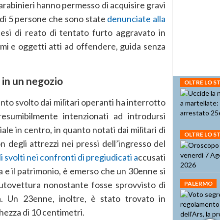
 carabinieri hanno permesso di acquisire gravi
i di 5 persone che sono state
denunciate alla
otesi di reato di tentato furto aggravato in
rmi e oggetti atti ad offendere, guida senza
 in un negozio
OLTRE LO 
nto svolto dai militari operanti ha interrotto
resumibilmente intenzionati ad introdursi
le in centro, in quanto notati dai militari di
OLTRE LO 
degli attrezzi nei pressi dell’ingresso del
i svolti nei confronti di pregiudicati a
ccusati
na e il patrimonio, è emerso che un 30enne si
utovettura nonostante fosse sprovvisto di
PALERMO
a. Un 23enne, inoltre, è stato trovato in
hezza di 10 centimetri.