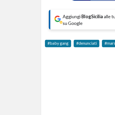
Aggiungi
BlogSicilia
alle 
su Google
baby gang
denunciati
mars