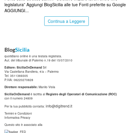
legislatura” Aggiungi BlogSicilia alle tue Fonti preferite su Google
AGGIUNGI...
Continua a Leggere
Blog
Sicilia
quotidiano online è una testata registrata.
Aut. del tribunale di Palermo n.19 del 15/07/2010
Editore: SiciliaOnDemand
Srl
Via Castellana Bandiera, 4/a – Palermo
Tel: 3511369305
P.IVA: 06220270828
Direttore responsabile:
Manlio Viola
SiciliaOnDemand
è iscritta al
Registro degli Operatori di Comunicazione (ROC)
con il numero 24809
info@digitrend.it
Per la tua pubblicità contatta:
Termini e Condizioni
Informativa Privacy
Questo sito è associato alla