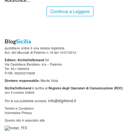
AGGIUNGI...
Continua a Leggere
Blog
Sicilia
quotidiano online è una testata registrata.
Aut. del tribunale di Palermo n.19 del 15/07/2010
Editore: SiciliaOnDemand
Srl
Via Castellana Bandiera, 4/a – Palermo
Tel: 3511369305
P.IVA: 06220270828
Direttore responsabile:
Manlio Viola
SiciliaOnDemand
è iscritta al
Registro degli Operatori di Comunicazione (ROC)
con il numero 24809
info@digitrend.it
Per la tua pubblicità contatta:
Termini e Condizioni
Informativa Privacy
Questo sito è associato alla