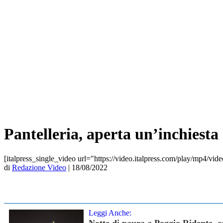
Pantelleria, aperta un’inchiesta
[italpress_single_video url="https://video.italpress.com/play/mp4/vid
di
Redazione Video
|
18/08/2022
Leggi Anche:
Notte di paura a Poggio Ridente, c