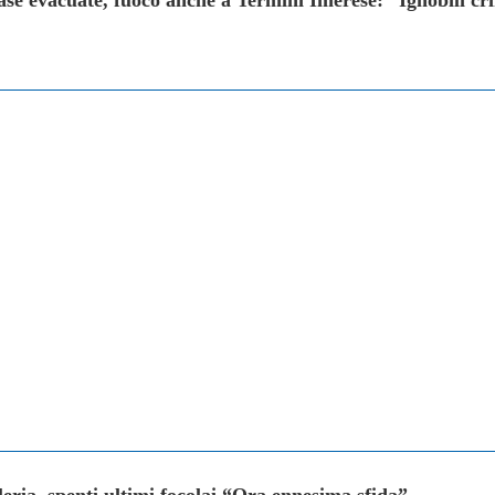
eria, spenti ultimi focolai “Ora ennesima sfida”