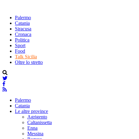
Palermo
Catania
Siracusa
Cronaca
Politica
Sport
Food
Talk Sicilia
Oltre lo stretto
Palermo
Catania
Le altre province
Agrigento
Caltanissetta
Enna
Messina