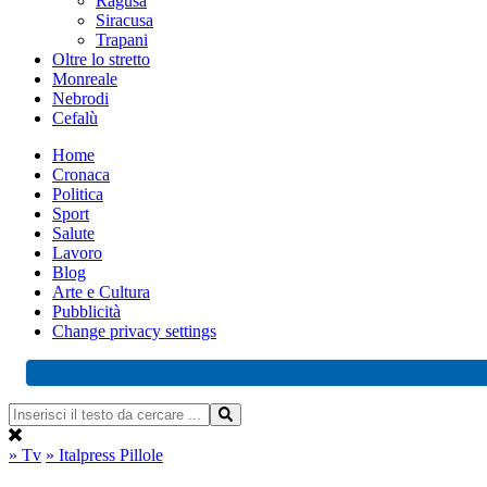
Ragusa
Siracusa
Trapani
Oltre lo stretto
Monreale
Nebrodi
Cefalù
Home
Cronaca
Politica
Sport
Salute
Lavoro
Blog
Arte e Cultura
Pubblicità
Change privacy settings
» Tv
» Italpress Pillole