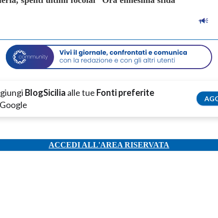
giungi
BlogSicilia
alle tue
Fonti preferite
AGG
 Google
ACCEDI ALL'AREA RISERVATA