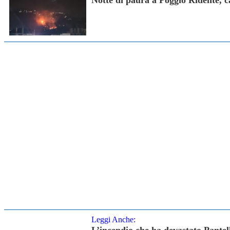
Leggi Anche:
L’incendio che ha devastato Pantell