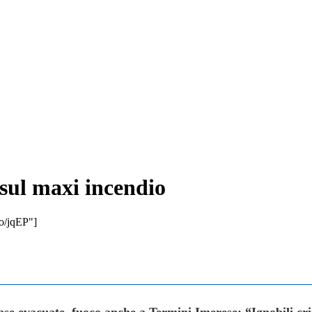
 sul maxi incendio
eo/jqEP"]
ase evacuate, fuoco anche a Termini Imerese: “Ignobili cr