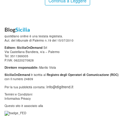
Continua a Leggere
Blog
Sicilia
quotidiano online è una testata registrata.
Aut. del tribunale di Palermo n.19 del 15/07/2010
Editore: SiciliaOnDemand
Srl
Via Castellana Bandiera, 4/a – Palermo
Tel: 3511369305
P.IVA: 06220270828
Direttore responsabile:
Manlio Viola
SiciliaOnDemand
è iscritta al
Registro degli Operatori di Comunicazione (ROC)
con il numero 24809
info@digitrend.it
Per la tua pubblicità contatta:
Termini e Condizioni
Informativa Privacy
Questo sito è associato alla