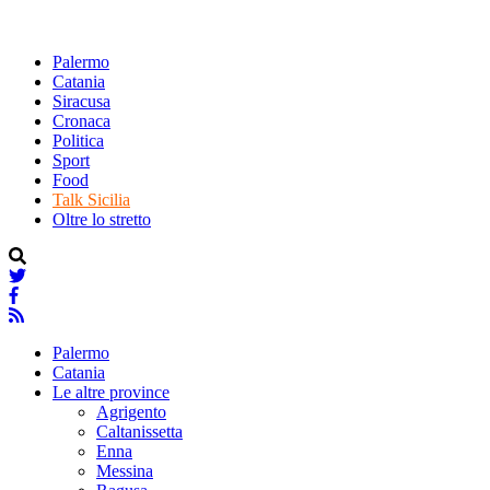
Palermo
Catania
Siracusa
Cronaca
Politica
Sport
Food
Talk Sicilia
Oltre lo stretto
Palermo
Catania
Le altre province
Agrigento
Caltanissetta
Enna
Messina