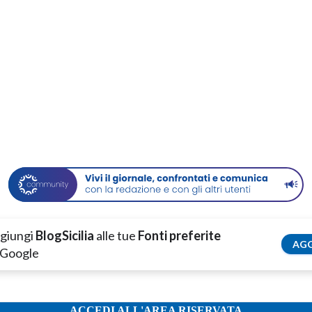
giungi
BlogSicilia
alle tue
Fonti preferite
AGG
 Google
ACCEDI ALL'AREA RISERVATA