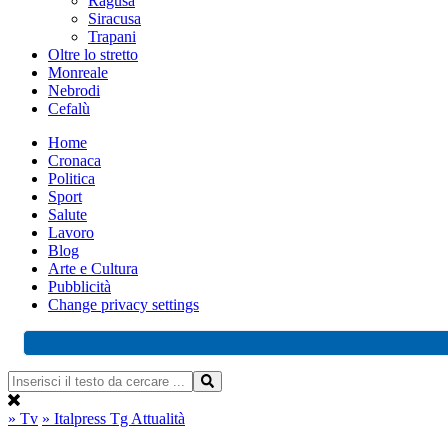
Ragusa
Siracusa
Trapani
Oltre lo stretto
Monreale
Nebrodi
Cefalù
Home
Cronaca
Politica
Sport
Salute
Lavoro
Blog
Arte e Cultura
Pubblicità
Change privacy settings
» Tv
» Italpress Tg Attualità