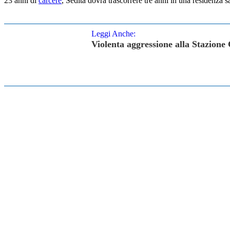
23 anni di
carcere
, Sedita dovrà trascorrere tre anni in una residenza san
Leggi Anche:
Violenta aggressione alla Stazione