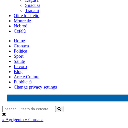
Ragusa
Siracusa
Trapani
Oltre lo stretto
Monreale
Nebrodi
Cefalù
Home
Cronaca
Politica
Sport
Salute
Lavoro
Blog
Arte e Cultura
Pubblicità
Change privacy settings
» Agrigento
» Cronaca