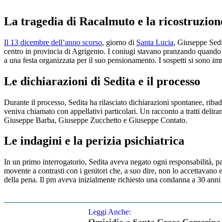
La tragedia di Racalmuto e la ricostruzion
Il 13 dicembre dell’anno scorso
, giorno di
Santa Lucia
, Giuseppe Sedi
centro in provincia di Agrigento. I coniugi stavano pranzando quando s
a una festa organizzata per il suo pensionamento. I sospetti si sono i
Le dichiarazioni di Sedita e il processo
Durante il processo, Sedita ha rilasciato dichiarazioni spontanee, ribad
veniva chiamato con appellativi particolari. Un racconto a tratti delirant
Giuseppe Barba, Giuseppe Zucchetto e Giuseppe Contato.
Le indagini e la perizia psichiatrica
In un primo interrogatorio, Sedita aveva negato ogni responsabilità, p
movente a contrasti con i genitori che, a suo dire, non lo accettavano e
della pena. Il pm aveva inizialmente richiesto una condanna a 30 anni 
Leggi Anche: