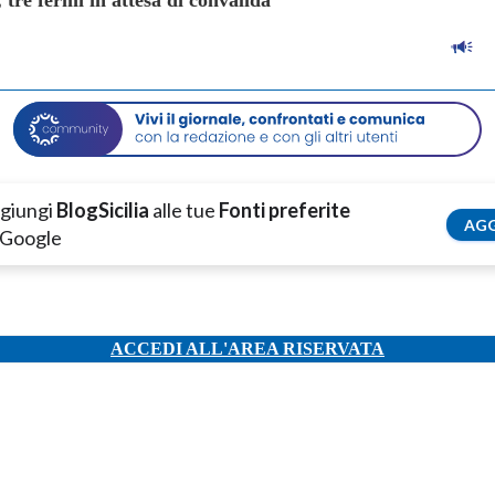
re fermi in attesa di convalida
giungi
BlogSicilia
alle tue
Fonti preferite
AGG
 Google
ACCEDI ALL'AREA RISERVATA