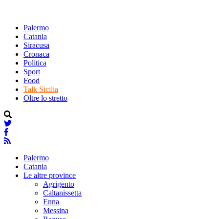
Palermo
Catania
Siracusa
Cronaca
Politica
Sport
Food
Talk Sicilia
Oltre lo stretto
Palermo
Catania
Le altre province
Agrigento
Caltanissetta
Enna
Messina