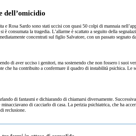
e dell’omicidio
ta e Rosa Sardo sono stati uccisi con quasi 50 colpi di mannaia nell’a
i è consumata la tragedia. L’allarme è scattato a seguito della segnala
mmediatamente concentrati sul figlio Salvatore, con un passato segnato d
endo di aver ucciso i genitori, ma sostenendo che non fossero i suoi veri
e che ha contribuito a confermare il quadro di instabilità psichica. Le sor
arlando di fantasmi e dichiarando di chiamarsi diversamente. Successiva
 minacciavano di cacciarlo di casa. La perizia psichiatrica, che ha accert
di reclusione.