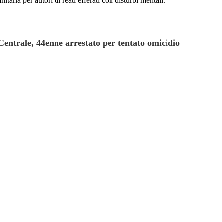
itaria per autori di reati efferati con disturbi mentali.
 Centrale, 44enne arrestato per tentato omicidio