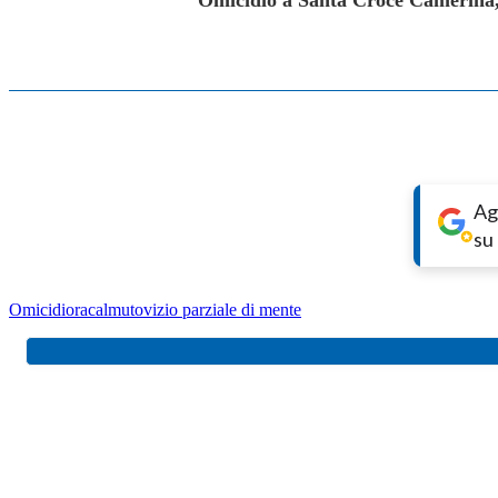
Omicidio a Santa Croce Camerina, t
Ag
su
Omicidio
racalmuto
vizio parziale di mente