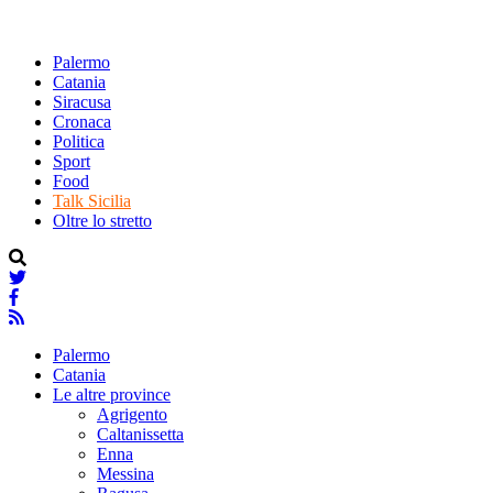
Palermo
Catania
Siracusa
Cronaca
Politica
Sport
Food
Talk Sicilia
Oltre lo stretto
Palermo
Catania
Le altre province
Agrigento
Caltanissetta
Enna
Messina