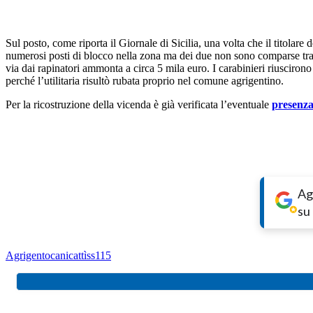
Sul posto, come riporta il Giornale di Sicilia, una volta che il titolare d
numerosi posti di blocco nella zona ma dei due non sono comparse tracce
via dai rapinatori ammonta a circa 5 mila euro. I carabinieri riusciron
perché l’utilitaria risultò rubata proprio nel comune agrigentino.
Per la ricostruzione della vicenda è già verificata l’eventuale
presenza
Ag
su
Agrigento
canicattì
ss115