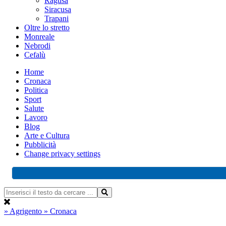
Ragusa
Siracusa
Trapani
Oltre lo stretto
Monreale
Nebrodi
Cefalù
Home
Cronaca
Politica
Sport
Salute
Lavoro
Blog
Arte e Cultura
Pubblicità
Change privacy settings
» Agrigento
» Cronaca