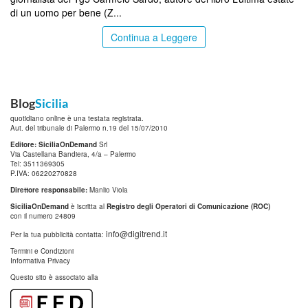
di un uomo per bene (Z...
Continua a Leggere
Blog
Sicilia
quotidiano online è una testata registrata.
Aut. del tribunale di Palermo n.19 del 15/07/2010
Editore: SiciliaOnDemand
Srl
Via Castellana Bandiera, 4/a – Palermo
Tel: 3511369305
P.IVA: 06220270828
Direttore responsabile:
Manlio Viola
SiciliaOnDemand
è iscritta al
Registro degli Operatori di Comunicazione (ROC)
con il numero 24809
info@digitrend.it
Per la tua pubblicità contatta:
Termini e Condizioni
Informativa Privacy
Questo sito è associato alla