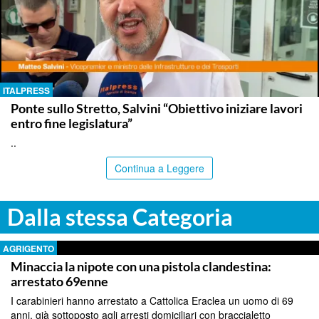
ITALPRESS
Ponte sullo Stretto, Salvini “Obiettivo iniziare lavori
entro fine legislatura”
..
Continua a Leggere
Dalla stessa Categoria
AGRIGENTO
Minaccia la nipote con una pistola clandestina:
arrestato 69enne
I carabinieri hanno arrestato a Cattolica Eraclea un uomo di 69
anni, già sottoposto agli arresti domiciliari con braccialetto