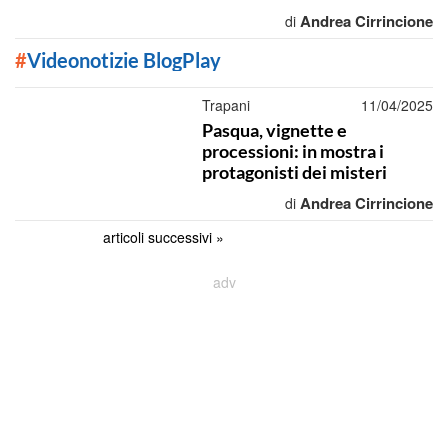
Andrea Cirrincione
di
#
Videonotizie BlogPlay
Trapani
11/04/2025
Pasqua, vignette e
processioni: in mostra i
protagonisti dei misteri
Andrea Cirrincione
di
articoli successivi »