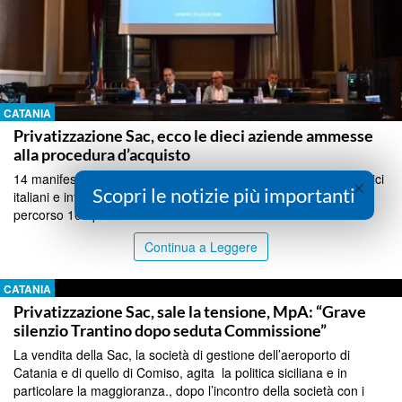
CATANIA
Privatizzazione Sac, ecco le dieci aziende ammesse
alla procedura d’acquisto
14 manifestazioni di interesse, presentate da operatori economici
×
Scopri le notizie più importanti
italiani e internazionali, sono risultati ammessi a proseguire il
percorso 10 operatori...
Continua a Leggere
CATANIA
Privatizzazione Sac, sale la tensione, MpA: “Grave
silenzio Trantino dopo seduta Commissione”
La vendita della Sac, la società di gestione dell’aeroporto di
Catania e di quello di Comiso, agita la politica siciliana e in
particolare la maggioranza., dopo l’incontro della società con i