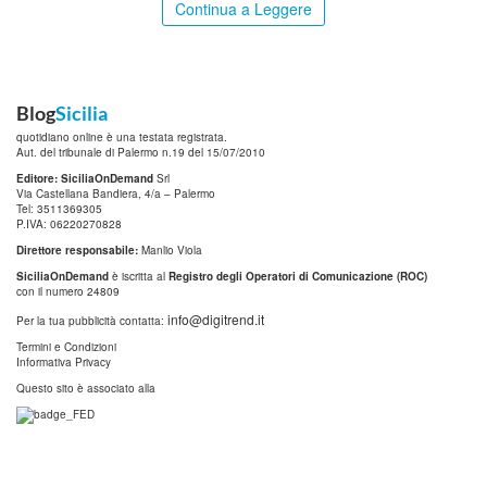
Continua a Leggere
Blog
Sicilia
quotidiano online è una testata registrata.
Aut. del tribunale di Palermo n.19 del 15/07/2010
Editore: SiciliaOnDemand
Srl
Via Castellana Bandiera, 4/a – Palermo
Tel: 3511369305
P.IVA: 06220270828
Direttore responsabile:
Manlio Viola
SiciliaOnDemand
è iscritta al
Registro degli Operatori di Comunicazione (ROC)
con il numero 24809
info@digitrend.it
Per la tua pubblicità contatta:
Termini e Condizioni
Informativa Privacy
Questo sito è associato alla