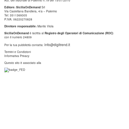
Aut. del tribunale di Palermo n.19 del 15/07/2010
Editore: SiciliaOnDemand
Srl
Via Castellana Bandiera, 4/a – Palermo
Tel: 3511369305
P.IVA: 06220270828
Direttore responsabile:
Manlio Viola
SiciliaOnDemand
è iscritta al
Registro degli Operatori di Comunicazione (ROC)
con il numero 24809
info@digitrend.it
Per la tua pubblicità contatta:
Termini e Condizioni
Informativa Privacy
Questo sito è associato alla