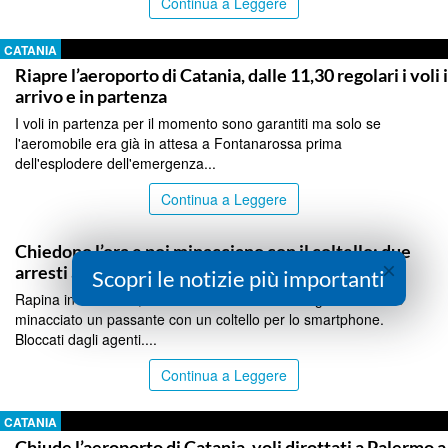
Continua a Leggere
CATANIA
Riapre l’aeroporto di Catania, dalle 11,30 regolari i voli 
arrivo e in partenza
I voli in partenza per il momento sono garantiti ma solo se
l'aeromobile era già in attesa a Fontanarossa prima
dell'esplodere dell'emergenza...
Continua a Leggere
CATANIA
Chiedono l’ora e poi minacciano con il coltello: due
×
arresti a Catania
Scopri le notizie più importanti
Rapina in via Etnea, vicino alla Villa Bellini: due giovani hanno
minacciato un passante con un coltello per lo smartphone.
Bloccati dagli agenti....
Continua a Leggere
CATANIA
Chiude l’aeroporto di Catania, voli dirottati a Palermo a