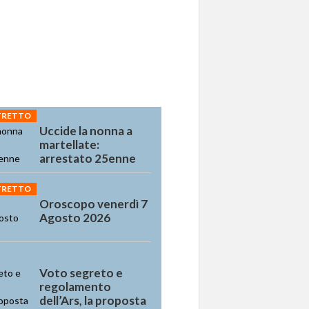
STRETTO
Uccide la nonna a
martellate:
arrestato 25enne
STRETTO
Oroscopo venerdì 7
Agosto 2026
Voto segreto e
regolamento
dell’Ars, la proposta