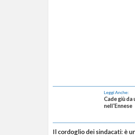
Leggi Anche:
Cade giù da 
nell’Ennese
Il cordoglio dei sindacati: è u