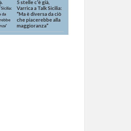
5 stelle c’è già,
Varrica a Talk Sicilia:
“Ma è diversa da ciò
che piacerebbe alla
maggioranza”