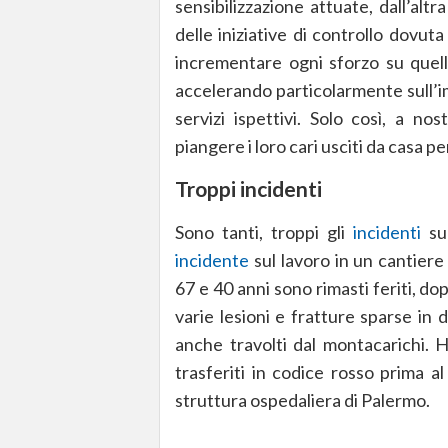
sensibilizzazione attuate, dall’alt
delle iniziative di controllo dovut
incrementare ogni sforzo su quel
accelerando particolarmente sull’i
servizi ispettivi. Solo così, a no
piangere i loro cari usciti da casa per
Troppi incidenti
Sono tanti, troppi gli
incidenti
sul
incidente
sul lavoro in un cantiere
67 e 40 anni sono rimasti feriti, do
varie lesioni e fratture sparse in 
anche travolti dal montacarichi. H
trasferiti in codice rosso prima a
struttura ospedaliera di Palermo.