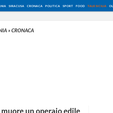
NIA
SIRACUSA
CRONACA
POLITICA
SPORT
FOOD
TALK SICILIA
OL
NIA
» CRONACA
, muore un operaio edile