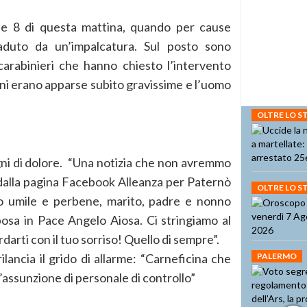
lle 8 di questa mattina, quando per cause
aduto da un’impalcatura. Sul posto sono
 carabinieri che hanno chiesto l’intervento
oni erano apparse subito gravissime e l’uomo
OLTRE LO 
gni di dolore. “Una notizia che non avremmo
dalla pagina Facebook Alleanza per Paternò
OLTRE LO 
o umile e perbene, marito, padre e nonno
posa in Pace Angelo Aiosa. Ci stringiamo al
darti con il tuo sorriso! Quello di sempre”.
ilancia il grido di allarme: “Carneficina che
PALERMO
l’assunzione di personale di controllo”