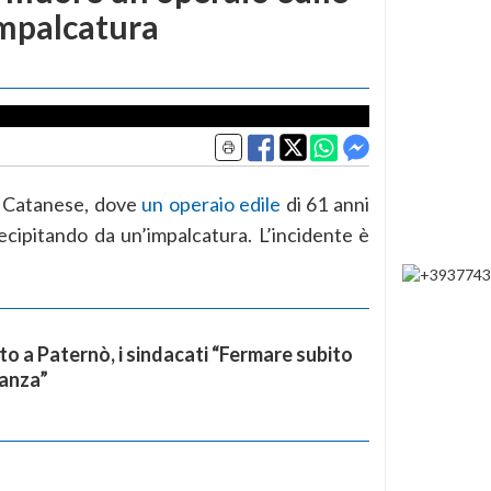
impalcatura
l Catanese, dove
un operaio edile
di 61 anni
ecipitando da un’impalcatura. L’incidente è
o a Paternò, i sindacati “Fermare subito
anza”