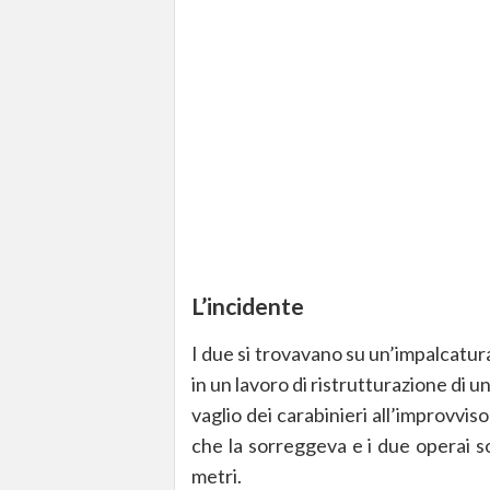
L’incidente
I due si trovavano su un’impalcatur
in un lavoro di ristrutturazione di u
vaglio dei carabinieri all’improvvis
che la sorreggeva e i due operai s
metri.