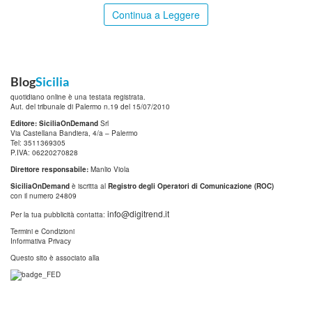
Continua a Leggere
Blog
Sicilia
quotidiano online è una testata registrata.
Aut. del tribunale di Palermo n.19 del 15/07/2010
Editore: SiciliaOnDemand
Srl
Via Castellana Bandiera, 4/a – Palermo
Tel: 3511369305
P.IVA: 06220270828
Direttore responsabile:
Manlio Viola
SiciliaOnDemand
è iscritta al
Registro degli Operatori di Comunicazione (ROC)
con il numero 24809
info@digitrend.it
Per la tua pubblicità contatta:
Termini e Condizioni
Informativa Privacy
Questo sito è associato alla