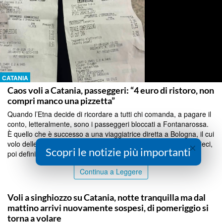
CATANIA
Caos voli a Catania, passeggeri: “4 euro di ristoro, non
compri manco una pizzetta”
Quando l’Etna decide di ricordare a tutti chi comanda, a pagare il
conto, letteralmente, sono i passeggeri bloccati a Fontanarossa.
È quello che è successo a una viaggiatrice diretta a Bologna, il cui
volo delle 11:45 di ieri è stato prima rinviato a mezzanotte e dieci,
×
Scopri le notizie più importanti
poi definitivamente ...
Continua a Leggere
CATANIA
Voli a singhiozzo su Catania, notte tranquilla ma dal
mattino arrivi nuovamente sospesi, di pomeriggio si
torna a volare