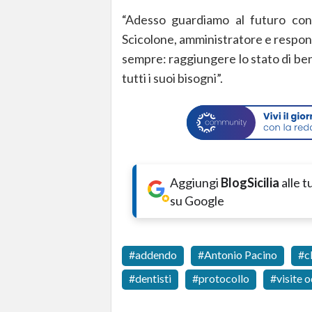
“Adesso guardiamo al futuro con
Scicolone, amministratore e respons
sempre: raggiungere lo stato di ben
tutti i suoi bisogni”.
Aggiungi
BlogSicilia
alle 
su Google
addendo
Antonio Pacino
c
dentisti
protocollo
visite 