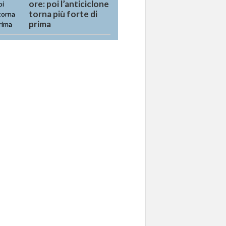
ore: poi l’anticiclone
torna più forte di
prima