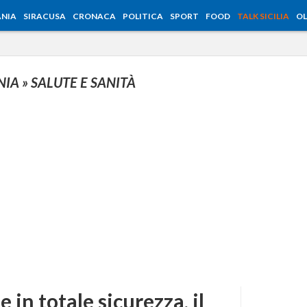
NIA
SIRACUSA
CRONACA
POLITICA
SPORT
FOOD
TALK SICILIA
OL
NIA
» SALUTE E SANITÀ
 in totale sicurezza, il