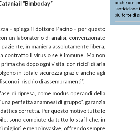
Catania il “Bimboday”
ezza – spiega il dottore Pacino – per questo
n un laboratorio di analisi, convenzionato
il paziente, in maniera assolutamente libera,
 ha contratto il virus o se è immune. Ma non
prima che dopo ogni visita, con ricicli di aria
volgono in totale sicurezza grazie anche agli
iscono il rischio di assembramenti”.
fase di ripresa, come modus operandi della
 “una perfetta anamnesi di gruppo”, garanzia
idattica corretta. Per questo motivo tutte le
bile, sono compiute da tutto lo staff che, in
oni migliori e meno invasive, offrendo sempre