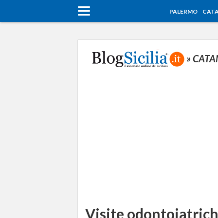
PALERMO
CATA
» CATA
Visite odontoiatriche