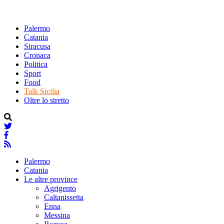
Palermo
Catania
Siracusa
Cronaca
Politica
Sport
Food
Talk Sicilia
Oltre lo stretto
Palermo
Catania
Le altre province
Agrigento
Caltanissetta
Enna
Messina