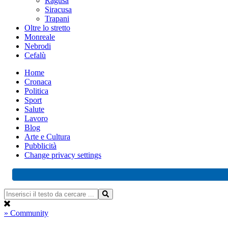
Ragusa
Siracusa
Trapani
Oltre lo stretto
Monreale
Nebrodi
Cefalù
Home
Cronaca
Politica
Sport
Salute
Lavoro
Blog
Arte e Cultura
Pubblicità
Change privacy settings
» Community