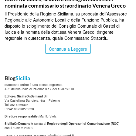
nominata commissario straordinario Venera Greco
Il Presidente della Regione Siciliana, su proposta dell’Assessore
Regionale alle Autonomie Locali e della Funzione Pubblica, ha
disposto lo scioglimento del Consiglio Comunale di Castel di
Iudica e la nomina della dott.ssa Venera Greco, dirigente
regionale in quiescenza, quale Commissario Straordi...
Continua a Leggere
Blog
Sicilia
quotidiano online è una testata registrata.
Aut. del tribunale di Palermo n.19 del 15/07/2010
Editore: SiciliaOnDemand
Srl
Via Castellana Bandiera, 4/a – Palermo
Tel: 3511369305
P.IVA: 06220270828
Direttore responsabile:
Manlio Viola
SiciliaOnDemand
è iscritta al
Registro degli Operatori di Comunicazione (ROC)
con il numero 24809
info@digitrend.it