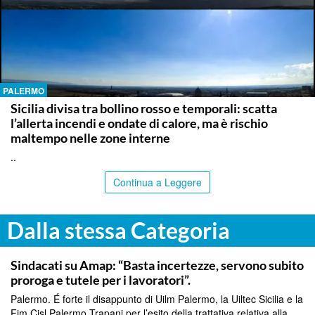
PALERMO
Sicilia divisa tra bollino rosso e temporali: scatta
l’allerta incendi e ondate di calore, ma è rischio
maltempo nelle zone interne
..
Continua a Leggere
Dalla stessa Categoria
COMMUNITY
Sindacati su Amap: “Basta incertezze, servono subito
proroga e tutele per i lavoratori”.
Palermo. É forte il disappunto di Uilm Palermo, la Uiltec Sicilia e la
Fim Cisl Palermo Trapani per l’esito della trattativa relativa alla