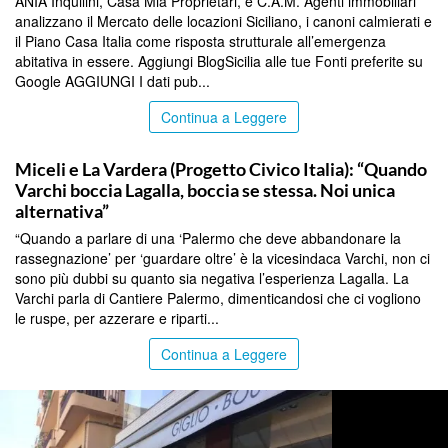
ANIA Inquilini, Casa Mia Proprietari, e C.A.M. Agenti immobiliari
analizzano il Mercato delle locazioni Siciliano, i canoni calmierati e
il Piano Casa Italia come risposta strutturale all’emergenza
abitativa in essere. Aggiungi BlogSicilia alle tue Fonti preferite su
Google AGGIUNGI I dati pub...
Continua a Leggere
COMMUNITY
Miceli e La Vardera (Progetto Civico Italia): “Quando
Varchi boccia Lagalla, boccia se stessa. Noi unica
alternativa”
“Quando a parlare di una ‘Palermo che deve abbandonare la
rassegnazione’ per ‘guardare oltre’ è la vicesindaca Varchi, non ci
sono più dubbi su quanto sia negativa l’esperienza Lagalla. La
Varchi parla di Cantiere Palermo, dimenticandosi che ci vogliono
le ruspe, per azzerare e riparti...
Continua a Leggere