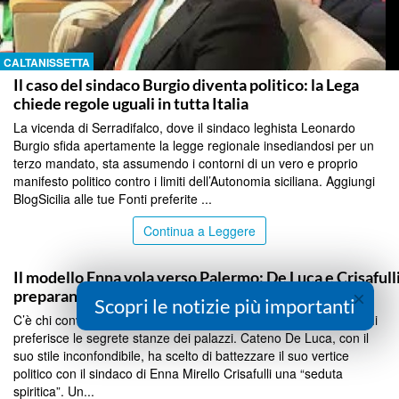
CALTANISSETTA
Il caso del sindaco Burgio diventa politico: la Lega
chiede regole uguali in tutta Italia
La vicenda di Serradifalco, dove il sindaco leghista Leonardo
Burgio sfida apertamente la legge regionale insediandosi per un
terzo mandato, sta assumendo i contorni di un vero e proprio
manifesto politico contro i limiti dell’Autonomia siciliana. Aggiungi
BlogSicilia alle tue Fonti preferite ...
Continua a Leggere
ENNA
Il modello Enna vola verso Palermo: De Luca e Crisafull
×
preparano la tavola per le Regionali
Scopri le notizie più importanti
C’è chi convoca riunioni di partito, chi affitta salette nei circoli, chi
preferisce le segrete stanze dei palazzi. Cateno De Luca, con il
suo stile inconfondibile, ha scelto di battezzare il suo vertice
politico con il sindaco di Enna Mirello Crisafulli una “seduta
spiritica”. Un...