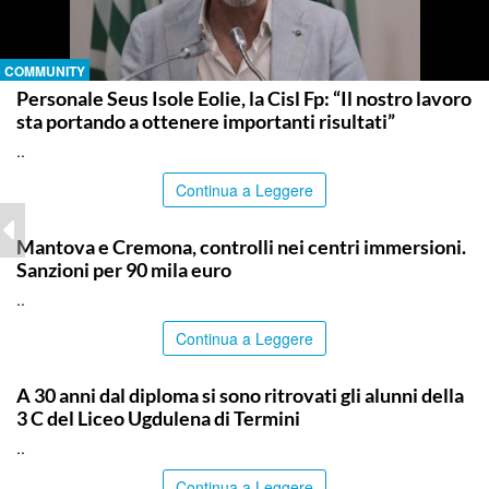
COMMUNITY
Personale Seus Isole Eolie, la Cisl Fp: “Il nostro lavoro
sta portando a ottenere importanti risultati”
..
Continua a Leggere
ITALPRESS
Mantova e Cremona, controlli nei centri immersioni.
Sanzioni per 90 mila euro
..
Continua a Leggere
PALERMO
A 30 anni dal diploma si sono ritrovati gli alunni della
3 C del Liceo Ugdulena di Termini
..
Continua a Leggere