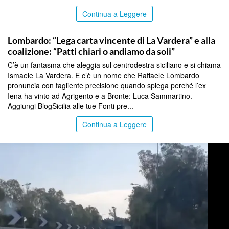
Continua a Leggere
ENNA
Lombardo: “Lega carta vincente di La Vardera” e alla
coalizione: “Patti chiari o andiamo da soli”
C’è un fantasma che aleggia sul centrodestra siciliano e si chiama
Ismaele La Vardera. E c’è un nome che Raffaele Lombardo
pronuncia con tagliente precisione quando spiega perché l’ex
Iena ha vinto ad Agrigento e a Bronte: Luca Sammartino.
Aggiungi BlogSicilia alle tue Fonti pre...
Continua a Leggere