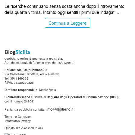
Le ricerche continuano senza sosta anche dopo il ritrovamento
della quarta vittima. Intanto oggi sentiti i primi due indagati...
Continua a Leggere
Blog
Sicilia
quotidiano online è una testata registrata.
Aut. del tribunale di Palermo n.19 del 15/07/2010
Editore: SiciliaOnDemand
Srl
Via Castellana Bandiera, 4/a – Palermo
Tel: 3511369305
P.IVA: 06220270828
Direttore responsabile:
Manlio Viola
SiciliaOnDemand
è iscritta al
Registro degli Operatori di Comunicazione (ROC)
con il numero 24809
info@digitrend.it
Per la tua pubblicità contatta:
Termini e Condizioni
Informativa Privacy
Questo sito è associato alla