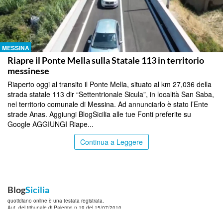
MESSINA
Riapre il Ponte Mella sulla Statale 113 in territorio
messinese
Riaperto oggi al transito il Ponte Mella, situato al km 27,036 della
strada statale 113 dir “Settentrionale Sicula”, in località San Saba,
nel territorio comunale di Messina. Ad annunciarlo è stato l’Ente
strade Anas. Aggiungi BlogSicilia alle tue Fonti preferite su
Google AGGIUNGI Riape...
Continua a Leggere
Blog
Sicilia
quotidiano online è una testata registrata.
Aut. del tribunale di Palermo n.19 del 15/07/2010
Editore: SiciliaOnDemand
Srl