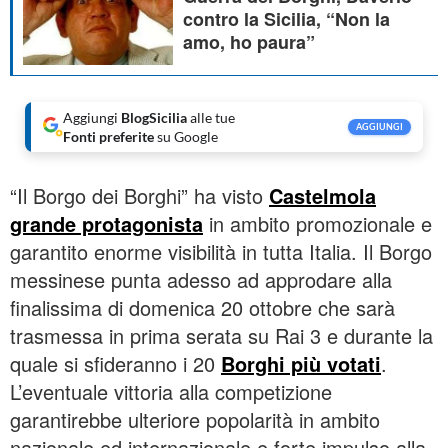
contro la Sicilia, “Non la
amo, ho paura”
Aggiungi
BlogSicilia
alle tue
AGGIUNGI
Fonti preferite
su Google
“Il Borgo dei Borghi” ha visto
Castelmola
grande protagonista
in ambito promozionale e
garantito enorme visibilità in tutta Italia. Il Borgo
messinese punta adesso ad approdare alla
finalissima di domenica 20 ottobre che sarà
trasmessa in prima serata su Rai 3 e durante la
quale si sfideranno i 20
Borghi più votati
.
L’eventuale vittoria alla competizione
garantirebbe ulteriore popolarità in ambito
nazionale ed internazionale e forte impulso alla