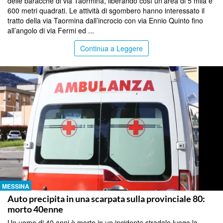
delle baracche di via Taormina, liberando così un’area di 5 mila e
600 metri quadrati. Le attività di sgombero hanno interessato il
tratto della via Taormina dall’incrocio con via Ennio Quinto fino
all’angolo di via Fermi ed ...
Continua a Leggere
MESSINA
Auto precipita in una scarpata sulla provinciale 80:
morto 40enne
Un uomo di 40 anni è morto in un incidente stradale lungo la