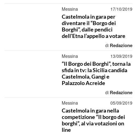
Messina
17/10/2019
Castelmola in gara per
diventare il “Borgo dei
Borghi”, dalle pendici
dell’Etna l’appello a votare
Redazione
di
Messina
13/09/2019
“Il Borgo dei Borghi”, torna la
sfida in tv: la Sicilia candida
Castelmola, Gangi e
Palazzolo Acreide
Redazione
di
Messina
05/09/2019
Castelmola in gara nella
competizione “Il borgo dei
borghi”, al via votazioni on
line