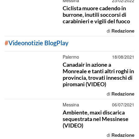
Messina
23/02/2022
Ciclista muore cadendo in
burrone, inutili soccorsi di
carabinieri e vigili del fuoco
Redazione
di
#
Videonotizie BlogPlay
Palermo
18/08/2021
Canadair in azione a
Monreale e tanti altri roghi in
provincia, trovati inneschi di
piromani (VIDEO)
Redazione
di
Messina
06/07/2021
Ambiente, maxi discarica
sequestrata nel Messinese
(VIDEO)
Redazione
di