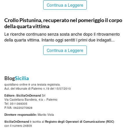
Continua a Leggere
MESSINA
Crollo Pistunina, recuperato nel pomeriggio il corpo
della quarta vittima
Le ricerche continuano senza sosta anche dopo il ritrovamento
della quarta vittima. Intanto oggi sentiti i primi due indagati...
Continua a Leggere
Blog
Sicilia
quotidiano online è una testata registrata.
Aut. del tribunale di Palermo n.19 del 15/07/2010
Editore: SiciliaOnDemand
Srl
Via Castellana Bandiera, 4/a – Palermo
Tel: 3511369305
P.IVA: 06220270828
Direttore responsabile:
Manlio Viola
SiciliaOnDemand
è iscritta al
Registro degli Operatori di Comunicazione (ROC)
con il numero 24809