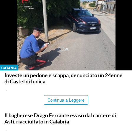
CATANIA
Investe un pedone e scappa, denunciato un 24enne
di Castel di Iudica
..
Continua a Leggere
PALERMO
Il bagherese Drago Ferrante evaso dal carcere di
Asti, riacciuffato in Calabria
..