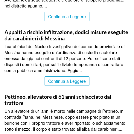
nel distretto apuano....
Continua a Leggere
MESSINA
Appalti a rischio infiltrazione, dodici misure eseguite
dai carabinieri di Messina
I carabinieri del Nucleo Investigativo del comando provinciale di
Messina hanno eseguito un’ordinanza di custodia cautelare
emessa dal gip nei confronti di 12 persone. Per sei sono stati
disposti i domiciliari, per sei il divieto temporanea di contrattare
con la pubblica amministrazione. Aggiu...
Continua a Leggere
MESSINA
Pettineo, allevatore di 61 anni schiacciato dal
trattore
Un allevatore di 61 anni è morto nelle campagne di Pettineo, in
contrada Piana, nel Messinese, dopo essere precipitato in un
burrone con il proprio trattore e aver riportato lo schiacciamento
sotto il mezzo. Il corpo è stato trovato all'alba dai carabinieri....