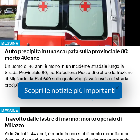
MESSINA
Auto precipita in una scarpata sulla provinciale 80:
morto 40enne
Un uomo di 40 anni è morto in un incidente stradale lungo la
Strada Provinciale 80, tra Barcellona Pozzo di Gotto e la frazione
di Migliardo: la Fiat 600 sulla quale viaggiava è uscita di strada,
precipitando in una scarpata....
×
Scopri le notizie più importanti
Continua a Leggere
MESSINA
Travolto dalle lastre di marmo: morto operaio di
Milazzo
Aldo Gullotti, 44 anni, è morto in uno stabilimento marmifero ad
Avenza. Area sotto sequestro e otto ore di sciopero proclamate