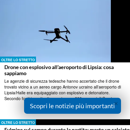
OLTRE LO STRETTO
Drone con esplosivo all’aeroporto di Lipsia: cosa
sappiamo
Le agenzie di sicurezza tedesche hanno accertato che il drone
trovato vicino a un aereo cargo Antonov ucraino all'aeroporto di
Lipsia/Halle era equipaggiato con esplosivo e detonatore.
Secondo fonti investigative conteneva 800 grammi di Semtex....
×
Scopri le notizie più importanti
Continua a Leggere
OLTRE LO STRETTO
Fulmine sul campo durante la partita: morto un calciato