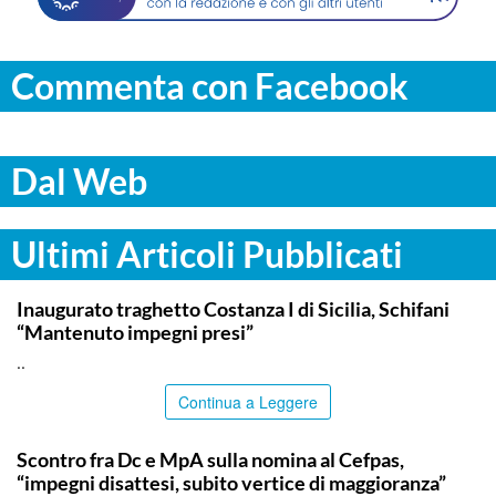
Commenta con Facebook
Dal Web
Ultimi Articoli Pubblicati
ITALPRESS
Inaugurato traghetto Costanza I di Sicilia, Schifani
“Mantenuto impegni presi”
..
Continua a Leggere
CALTANISSETTA
Scontro fra Dc e MpA sulla nomina al Cefpas,
“impegni disattesi, subito vertice di maggioranza”