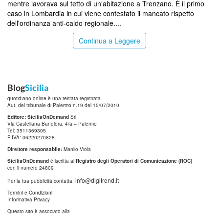
mentre lavorava sul tetto di un'abitazione a Trenzano. È il primo
caso in Lombardia in cui viene contestato il mancato rispetto
dell'ordinanza anti-caldo regionale....
Continua a Leggere
Blog
Sicilia
quotidiano online è una testata registrata.
Aut. del tribunale di Palermo n.19 del 15/07/2010
Editore: SiciliaOnDemand
Srl
Via Castellana Bandiera, 4/a – Palermo
Tel: 3511369305
P.IVA: 06220270828
Direttore responsabile:
Manlio Viola
SiciliaOnDemand
è iscritta al
Registro degli Operatori di Comunicazione (ROC)
con il numero 24809
info@digitrend.it
Per la tua pubblicità contatta:
Termini e Condizioni
Informativa Privacy
Questo sito è associato alla