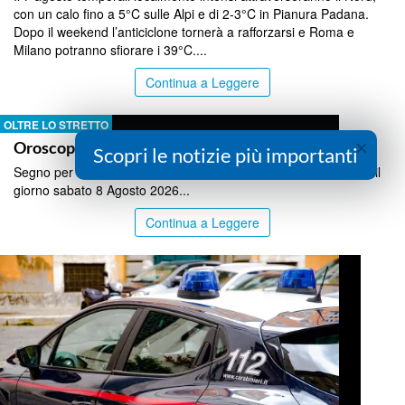
con un calo fino a 5°C sulle Alpi e di 2-3°C in Pianura Padana.
Dopo il weekend l’anticiclone tornerà a rafforzarsi e Roma e
Milano potranno sfiorare i 39°C....
Continua a Leggere
OLTRE LO STRETTO
×
Oroscopo sabato 8 Agosto 2026
Scopri le notizie più importanti
Segno per segno le previsioni dell'oroscopo di Lucia Arena per il
giorno sabato 8 Agosto 2026...
Continua a Leggere