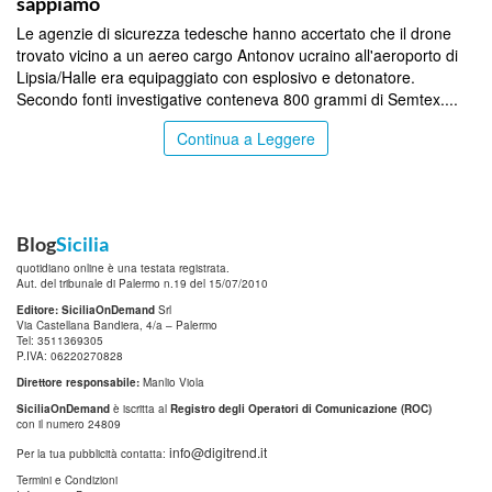
sappiamo
Le agenzie di sicurezza tedesche hanno accertato che il drone
trovato vicino a un aereo cargo Antonov ucraino all'aeroporto di
Lipsia/Halle era equipaggiato con esplosivo e detonatore.
Secondo fonti investigative conteneva 800 grammi di Semtex....
Continua a Leggere
Blog
Sicilia
quotidiano online è una testata registrata.
Aut. del tribunale di Palermo n.19 del 15/07/2010
Editore: SiciliaOnDemand
Srl
Via Castellana Bandiera, 4/a – Palermo
Tel: 3511369305
P.IVA: 06220270828
Direttore responsabile:
Manlio Viola
SiciliaOnDemand
è iscritta al
Registro degli Operatori di Comunicazione (ROC)
con il numero 24809
info@digitrend.it
Per la tua pubblicità contatta:
Termini e Condizioni