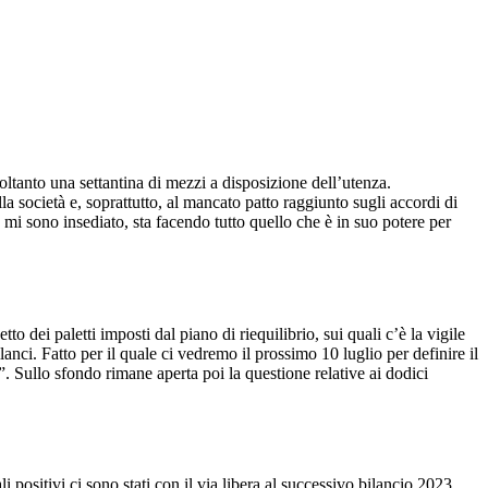
ltanto una settantina di mezzi a disposizione dell’utenza.
ella società e, soprattutto, al mancato patto raggiunto sugli accordi di
 mi sono insediato, sta facendo tutto quello che è in suo potere per
 dei paletti imposti dal piano di riequilibrio, sui quali c’è la vigile
nci. Fatto per il quale ci vedremo il prossimo 10 luglio per definire il
”. Sullo sfondo rimane aperta poi la questione relative ai dodici
i positivi ci sono stati con il via libera al successivo bilancio 2023,