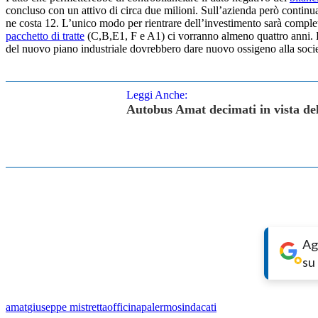
concluso con un attivo di circa due milioni. Sull’azienda però continua
ne costa 12. L’unico modo per rientrare dell’investimento sarà completa
pacchetto di tratte
(C,B,E1, F e A1) ci vorranno almeno quattro anni. Fin
del nuovo piano industriale dovrebbero dare nuovo ossigeno alla societ
Leggi Anche:
Autobus Amat decimati in vista del
Ag
su
amat
giuseppe mistretta
officina
palermo
sindacati