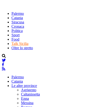
Palermo
Catania
Siracusa
Cronaca
Politica
Sport
Food
Talk Sicilia
Oltre lo stretto
Palermo
Catania
Le altre province
Agrigento
Caltanissetta
Enna
Messina