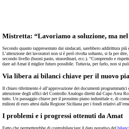
Mistretta: “Lavoriamo a soluzione, ma nel 
Secondo quanto rappresentato dai sindacati, sarebbero addirittura più 
L’attenzione dei lavoratori non si è però rivolta soltanto, si fa per dire
secondo livello (buoni pasto, straordinari, ecc.). “Comprendo e rispett
dare ad Amat il miglior futuro possibile. Tuttavia, per farlo, non si può
Via libera ai bilanci chiave per il nuovo pi
Il chiaro riferimento è all’approvazione dei documenti programmatici chi
attenzione degli uffici del Controllo Analogo diretti dal Capo Area Rob
tutto. Un passaggio chiave per il prossimo piano industriale e, di cons
milioni di euro attesi dalla Regione Siciliana per i fondi relativi all’e
I problemi e i progressi ottenuti da Amat
Fatto che permetterebbe di controbilanciare il dato negativo del
bilanc