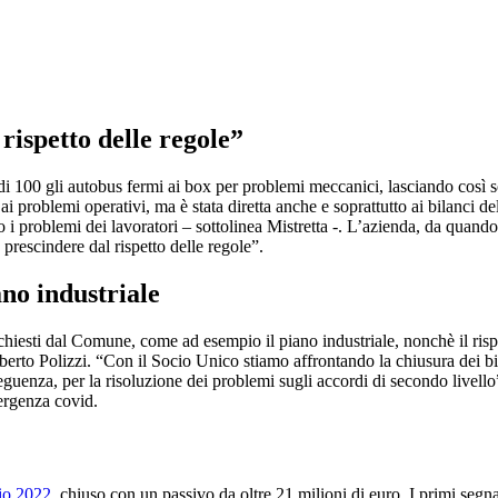
rispetto delle regole”
di 100 gli autobus fermi ai box per problemi meccanici, lasciando così so
, ai problemi operativi, ma è stata diretta anche e soprattutto ai bilanci d
o i problemi dei lavoratori – sottolinea Mistretta -. L’azienda, da quando
 prescindere dal rispetto delle regole”.
ano industriale
esti dal Comune, come ad esempio il piano industriale, nonchè il rispetto
erto Polizzi. “Con il Socio Unico stiamo affrontando la chiusura dei bila
eguenza, per la risoluzione dei problemi sugli accordi di secondo livello
mergenza covid.
io 2022
, chiuso con un passivo da oltre 21 milioni di euro. I primi segnal