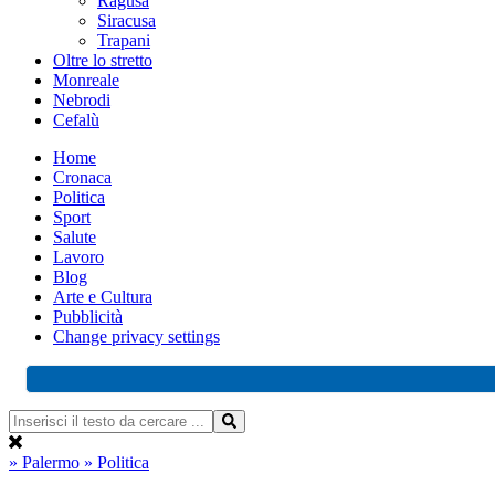
Ragusa
Siracusa
Trapani
Oltre lo stretto
Monreale
Nebrodi
Cefalù
Home
Cronaca
Politica
Sport
Salute
Lavoro
Blog
Arte e Cultura
Pubblicità
Change privacy settings
» Palermo
» Politica