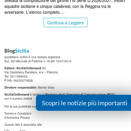
Svelata la composizione del girone I di Serie D 2026/2027: tredici
squadre siciliane e cinque calabresi, con la Reggina tra le
avversarie. L'elenco completo....
Continua a Leggere
Blog
Sicilia
quotidiano online è una testata registrata.
Aut. del tribunale di Palermo n.19 del 15/07/2010
Editore: SiciliaOnDemand
Srl
Via Castellana Bandiera, 4/a – Palermo
Tel: 3511369305
P.IVA: 06220270828
Direttore responsabile:
Manlio Viola
SiciliaOnDemand
è iscritta al
Registro degli Operatori di Comunicazione (ROC)
×
con il numero 24809
Scopri le notizie più importanti
info@digitrend.it
Per la tua pubblicità contatta:
Termini e Condizioni
Informativa Privacy
Questo sito è associato alla