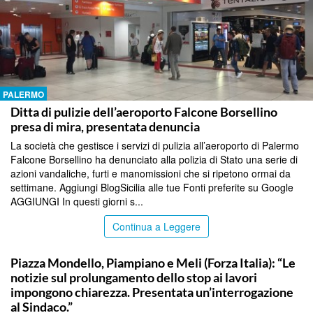
PALERMO
Ditta di pulizie dell’aeroporto Falcone Borsellino
presa di mira, presentata denuncia
La società che gestisce i servizi di pulizia all’aeroporto di Palermo
Falcone Borsellino ha denunciato alla polizia di Stato una serie di
azioni vandaliche, furti e manomissioni che si ripetono ormai da
settimane. Aggiungi BlogSicilia alle tue Fonti preferite su Google
AGGIUNGI In questi giorni s...
Continua a Leggere
PALERMO
Piazza Mondello, Piampiano e Meli (Forza Italia): “Le
notizie sul prolungamento dello stop ai lavori
impongono chiarezza. Presentata un’interrogazione
al Sindaco.”