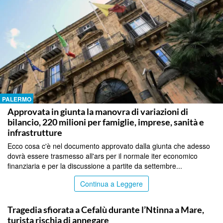
PALERMO
Approvata in giunta la manovra di variazioni di
bilancio, 220 milioni per famiglie, imprese, sanità e
infrastrutture
Ecco cosa c'è nel documento approvato dalla giunta che adesso
dovrà essere trasmesso all'ars per il normale iter economico
finanziaria e per la discussione a partite da settembre...
Continua a Leggere
PALERMO
Tragedia sfiorata a Cefalù durante l’Ntinna a Mare,
turista rischia di annegare