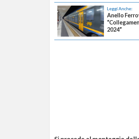
Leggi Anche:
Anello Ferrov
“Collegament
2024”
Si procede al montaggio delle