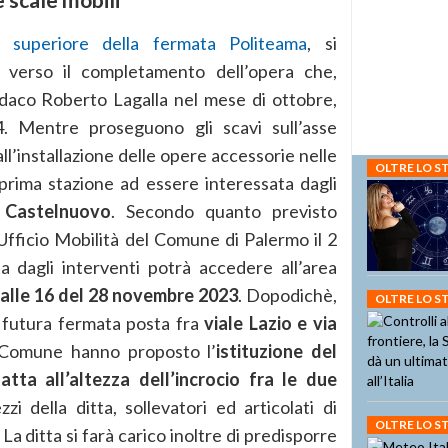
e superiore della fermata Politeama
, si
i verso il completamento dell’opera che,
daco Roberto Lagalla nel mese di ottobre,
. Mentre proseguono gli scavi sull’asse
ll’installazione delle opere accessorie nelle
OLTRE LO 
prima stazione ad essere interessata dagli
 Castelnuovo
. Secondo quanto previsto
fficio Mobilità del Comune di Palermo il 2
a dagli interventi potrà accedere all’area
 alle 16 del 28 novembre 2023
. Dopodichè,
OLTRE LO 
 futura fermata posta fra
viale Lazio e via
el Comune hanno proposto l’
istituzione del
tta all’altezza dell’incrocio fra le due
i della ditta, sollevatori ed articolati di
OLTRE LO 
La ditta si farà carico inoltre di predisporre