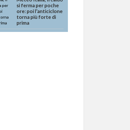
si ferma per poche
ore: poi l’anticiclone
torna più forte di
prima