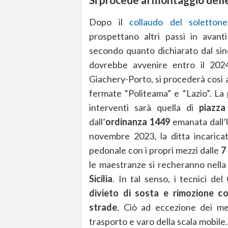
Dopo il
collaudo del soletton
prospettano altri passi in avant
secondo quanto dichiarato dal sin
dovrebbe avvenire entro il 2024
Giachery-Porto, si procederà così a
fermate “Politeama” e “Lazio”. La 
interventi sarà quella di
piazza
dall’
ordinanza 1449
emanata dall’U
novembre 2023, la ditta incaricat
pedonale con i propri mezzi dalle
7
le maestranze si recheranno nella
Sicilia
. In tal senso, i tecnici d
divieto di sosta e rimozione coa
strade
. Ciò ad eccezione dei mezz
trasporto e varo della scala mobile. 