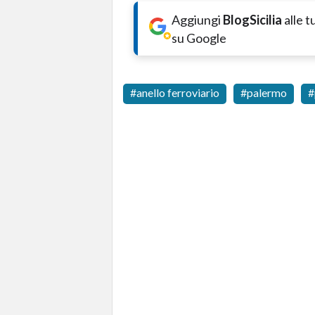
Aggiungi
BlogSicilia
alle 
su Google
anello ferroviario
palermo