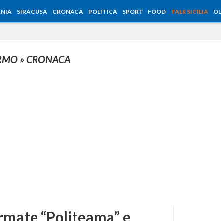
NIA
SIRACUSA
CRONACA
POLITICA
SPORT
FOOD
TALK SICILIA
OL
ERMO
» CRONACA
ermate “Politeama” e