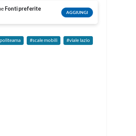
tue
Fonti preferite
AGGIUNGI
politeama
scale mobili
viale lazio