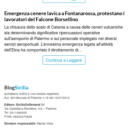
PALERMO
Emergenza cenere lavica a Fontanarossa, protestano i
lavoratori del Falcone Borsellino
La chiusura dello scalo di Catania a causa delle ceneri vulcaniche
sta determinando significative ripercussioni operative
sull’aeroporto di Palermo e sul personale impiegato nei diversi
servizi aeroportuali. L’ennesima emergenza legata all’attività
dell’Etna ha comportato il dirottamento di...
Continua a Leggere
Blog
Sicilia
quotidiano online è una testata registrata.
Aut. del tribunale di Palermo n.19 del 15/07/2010
Editore: SiciliaOnDemand
Srl
Via Castellana Bandiera, 4/a – Palermo
Tel: 3511369305
P.IVA: 06220270828
Direttore responsabile:
Manlio Viola