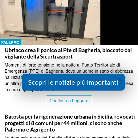
PALERMO
Ubriaco crea il panico al Pte di Bagheria, bloccato dal
vigilante della Sicurtrasport
Momenti di forte tensione nella notte al Punto Territoriale di
Emergenza (PTE) di Bagheria, dove un uomo in stato di ebbrezza
ha iniziato a danneggiare alcune strutture del presidio, mentre
×
Scopri le notizie più importanti
un’altra persona, anch’essa in stato di alterazione, era stata presa
in cura dagli operatori sanit...
Continua a Leggere
PALERMO
Batosta per la rigenerazione urbana in Sicilia, revocati
progetti di 8 comuni per 44 milioni, ci sono anche
Palermo e Agrigento
La denuncia parte dai 5 stelle all'Ars e viene sposata subito dalla