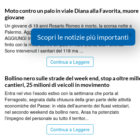
PALERMO
Moto contro un palo in viale Diana alla Favorita, muore
giovane
Un giovane di 19 anni Rosario Romeo è morto, la scorsa notte a
Palermo. Aggiungi BlogSicilia alle tue Fonti preferite su Google
×
Scopri le notizie più importanti
AGGIUNGI In base alle prime ricostruzioni, intorno alle 3, sarebbe
finito con la moto contro un palo in viale Diana, alla Favorita.
Sono intervenuti i sanitari del 118 ma ...
Continua a Leggere
PALERMO
Bollino nero sulle strade del week end, stop a oltre mill
cantieri, 25 milioni di veicoli in movimento
Entra nel vivo l’esodo estivo con la settimana che porta al
Ferragosto, segnata dalla chiusura della gran parte delle attività
economiche del Paese: in vista dell’aumento dei flussi veicolari,
nel secondo weekend da bollino nero, Anas ha potenziato
l’impegno del personale su tutto il territor...
Continua a Leggere