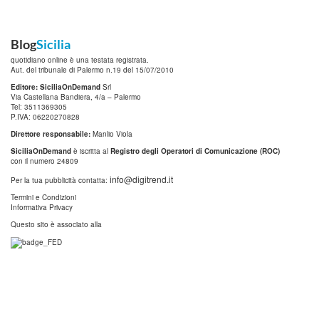
Blog
Sicilia
quotidiano online è una testata registrata.
Aut. del tribunale di Palermo n.19 del 15/07/2010
Editore: SiciliaOnDemand
Srl
Via Castellana Bandiera, 4/a – Palermo
Tel: 3511369305
P.IVA: 06220270828
Direttore responsabile:
Manlio Viola
SiciliaOnDemand
è iscritta al
Registro degli Operatori di Comunicazione (ROC)
con il numero 24809
info@digitrend.it
Per la tua pubblicità contatta:
Termini e Condizioni
Informativa Privacy
Questo sito è associato alla