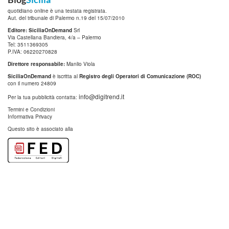
quotidiano online è una testata registrata.
Aut. del tribunale di Palermo n.19 del 15/07/2010
Editore: SiciliaOnDemand
Srl
Via Castellana Bandiera, 4/a – Palermo
Tel: 3511369305
P.IVA: 06220270828
Direttore responsabile:
Manlio Viola
SiciliaOnDemand
è iscritta al
Registro degli Operatori di Comunicazione (ROC)
con il numero 24809
info@digitrend.it
Per la tua pubblicità contatta:
Termini e Condizioni
Informativa Privacy
Questo sito è associato alla