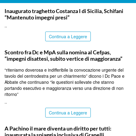
ITALPRESS
Inaugurato traghetto Costanza I di Sicilia, Schifani
“Mantenuto impegni presi”
..
Continua a Leggere
CALTANISSETTA
Scontro fra Dc e MpA sulla nomina al Cefpas,
“impegni disattesi, subito vertice di maggioranza”
“riteniamo doverosa e indifferibile la convocazione urgente del
tavolo del centrodestra per un chiarimento” dicono i Dc Pace e
Abbate che continuano “le questioni sollevate che stanno
portando esecutivo e maggioranza verso una direzione di non
ritorno”
..
Continua a Leggere
SIRACUSA
A Pachino il mare diventa un diritto per tutti:
inaugurata la spiaggia inclusiva di Granelli