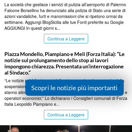
La società che gestisce i servizi di pulizia all’aeroporto di Palermo
Falcone Borsellino ha denunciato alla polizia di Stato una serie di
azioni vandaliche, furti e manomissioni che si ripetono ormai da
settimane. Aggiungi BlogSicilia alle tue Fonti preferite su Google
AGGIUNGI In questi giorni s...
Continua a Leggere
PALERMO
Piazza Mondello, Piampiano e Meli (Forza Italia): “Le
notizie sul prolungamento dello stop ai lavori
impongono chiarezza. Presentata un’interrogazione
al Sindaco.”
“Le notizie pubblicate oggi dalla stampa sul prolungamento della
×
sospensione dei lavori di riqualificazione di Piazza Mondello
Scopri le notizie più importanti
stanno alimentando la preoccupazione di cittadini, commercianti e
operatori economici.” Lo dichiarano i Consiglieri comunali di Forza
Italia Leopoldo Piampiano e...
Continua a Leggere