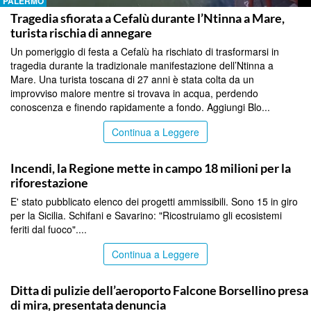
PALERMO
Tragedia sfiorata a Cefalù durante l’Ntinna a Mare,
turista rischia di annegare
Un pomeriggio di festa a Cefalù ha rischiato di trasformarsi in
tragedia durante la tradizionale manifestazione dell’Ntinna a
Mare. Una turista toscana di 27 anni è stata colta da un
improvviso malore mentre si trovava in acqua, perdendo
conoscenza e finendo rapidamente a fondo. Aggiungi Blo...
Continua a Leggere
PALERMO
Incendi, la Regione mette in campo 18 milioni per la
riforestazione
E' stato pubblicato elenco dei progetti ammissibili. Sono 15 in giro
per la Sicilia. Schifani e Savarino: "Ricostruiamo gli ecosistemi
feriti dal fuoco"....
Continua a Leggere
PALERMO
Ditta di pulizie dell’aeroporto Falcone Borsellino presa
di mira, presentata denuncia