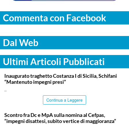
Commenta con Facebook
Dal Web
Ultimi Articoli Pubblicati
ITALPRESS
Inaugurato traghetto Costanza I di Sicilia, Schifani
“Mantenuto impegni presi”
..
Continua a Leggere
CALTANISSETTA
Scontro fra Dc e MpA sulla nomina al Cefpas,
“impegni disattesi, subito vertice di maggioranza”