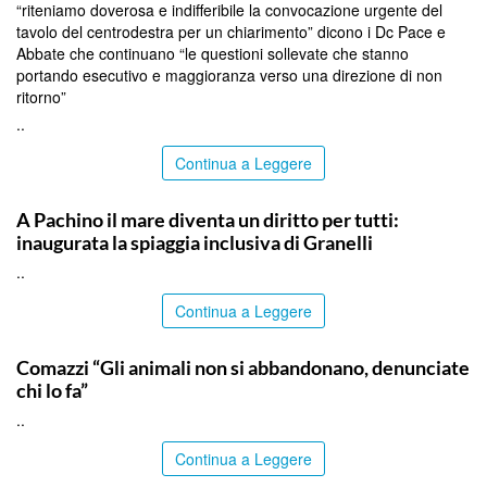
“riteniamo doverosa e indifferibile la convocazione urgente del
tavolo del centrodestra per un chiarimento” dicono i Dc Pace e
Abbate che continuano “le questioni sollevate che stanno
portando esecutivo e maggioranza verso una direzione di non
ritorno”
..
Continua a Leggere
SIRACUSA
A Pachino il mare diventa un diritto per tutti:
inaugurata la spiaggia inclusiva di Granelli
..
Continua a Leggere
ITALPRESS
Comazzi “Gli animali non si abbandonano, denunciate
chi lo fa”
..
Continua a Leggere