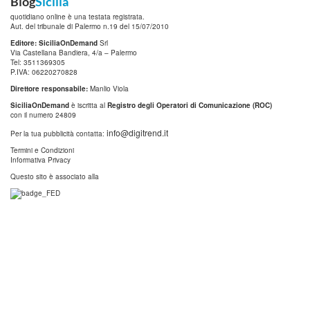
Blog
Sicilia
quotidiano online è una testata registrata.
Aut. del tribunale di Palermo n.19 del 15/07/2010
Editore: SiciliaOnDemand
Srl
Via Castellana Bandiera, 4/a – Palermo
Tel: 3511369305
P.IVA: 06220270828
Direttore responsabile:
Manlio Viola
SiciliaOnDemand
è iscritta al
Registro degli Operatori di Comunicazione (ROC)
con il numero 24809
info@digitrend.it
Per la tua pubblicità contatta:
Termini e Condizioni
Informativa Privacy
Questo sito è associato alla