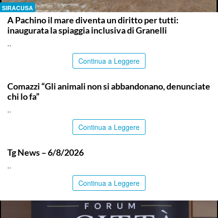
SIRACUSA
A Pachino il mare diventa un diritto per tutti:
inaugurata la spiaggia inclusiva di Granelli
..
Continua a Leggere
ITALPRESS
Comazzi “Gli animali non si abbandonano, denunciate
chi lo fa”
..
Continua a Leggere
ITALPRESS
Tg News – 6/8/2026
..
Continua a Leggere