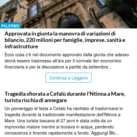
PALERMO
Approvata in giunta la manovra di variazioni di
bilancio, 220 milioni per famiglie, imprese, sanità e
infrastrutture
Ecco cosa c'è nel documento approvato dalla giunta che adesso
dovrà essere trasmesso all'ars per il normale iter economico
finanziaria e per la discussione a partite da settembre...
Continua a Leggere
PALERMO
Tragedia sfiorata a Cefalù durante l’Ntinna a Mare,
turista rischia di annegare
Un pomeriggio di festa a Cefalù ha rischiato di trasformarsi in
tragedia durante la tradizionale manifestazione dell’Ntinna a
Mare. Una turista toscana di 27 anni è stata colta da un
improvviso malore mentre si trovava in acqua, perdendo
conoscenza e finendo rapidamente a fondo. Aggiungi Blo...