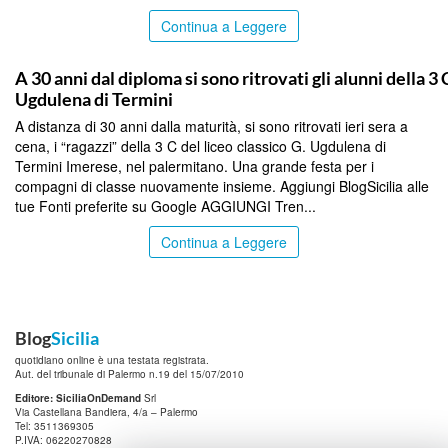
Continua a Leggere
PALERMO
A 30 anni dal diploma si sono ritrovati gli alunni della 3 
Ugdulena di Termini
A distanza di 30 anni dalla maturità, si sono ritrovati ieri sera a
cena, i “ragazzi” della 3 C del liceo classico G. Ugdulena di
Termini Imerese, nel palermitano. Una grande festa per i
compagni di classe nuovamente insieme. Aggiungi BlogSicilia alle
tue Fonti preferite su Google AGGIUNGI Tren...
Continua a Leggere
Blog
Sicilia
quotidiano online è una testata registrata.
Aut. del tribunale di Palermo n.19 del 15/07/2010
Editore: SiciliaOnDemand
Srl
Via Castellana Bandiera, 4/a – Palermo
Tel: 3511369305
P.IVA: 06220270828