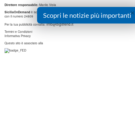
Direttore responsabile:
Manlio Viola
×
SiciliaOnDemand
è iscritta al
Registro degli Operatori di Comunicazione (ROC)
Scopri le notizie più importanti
con il numero 24809
info@digitrend.it
Per la tua pubblicità contatta:
Termini e Condizioni
Informativa Privacy
Questo sito è associato alla