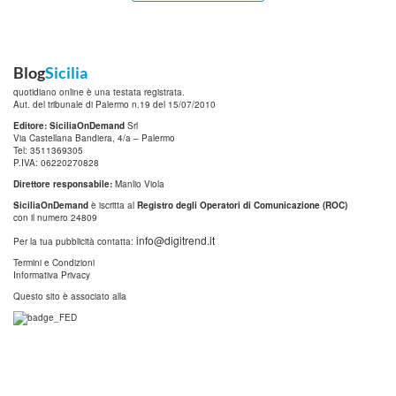
Blog
Sicilia
quotidiano online è una testata registrata.
Aut. del tribunale di Palermo n.19 del 15/07/2010
Editore: SiciliaOnDemand
Srl
Via Castellana Bandiera, 4/a – Palermo
Tel: 3511369305
P.IVA: 06220270828
Direttore responsabile:
Manlio Viola
SiciliaOnDemand
è iscritta al
Registro degli Operatori di Comunicazione (ROC)
con il numero 24809
info@digitrend.it
Per la tua pubblicità contatta:
Termini e Condizioni
Informativa Privacy
Questo sito è associato alla