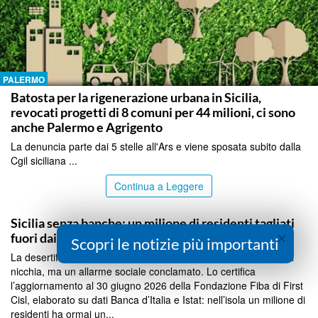
PALERMO
Batosta per la rigenerazione urbana in Sicilia,
revocati progetti di 8 comuni per 44 milioni, ci sono
anche Palermo e Agrigento
La denuncia parte dai 5 stelle all'Ars e viene sposata subito dalla
Cgil siciliana ...
Continua a Leggere
PALERMO
Sicilia senza banche: un milione di residenti tagliati
×
fuori dai servizi
Scopri le notizie più importanti
La desertificazione bancaria in Sicilia non è più un fenomeno di
nicchia, ma un allarme sociale conclamato. Lo certifica
l’aggiornamento al 30 giugno 2026 della Fondazione Fiba di First
Cisl, elaborato su dati Banca d’Italia e Istat: nell’isola un milione di
residenti ha ormai un...