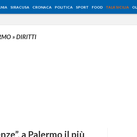
NIA
SIRACUSA
CRONACA
POLITICA
SPORT
FOOD
TALK SICILIA
OL
ERMO
» DIRITTI
nze”, a Palermo il più