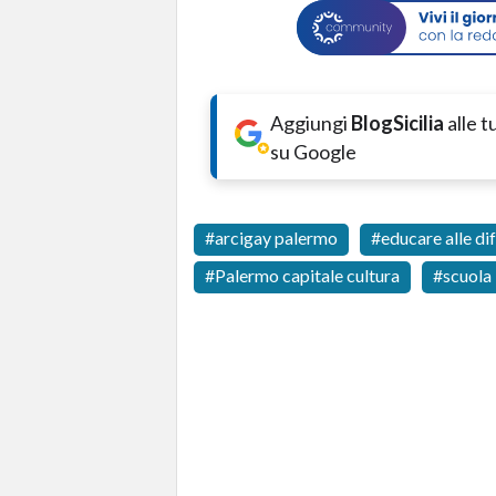
Aggiungi
BlogSicilia
alle 
su Google
arcigay palermo
educare alle di
Palermo capitale cultura
scuola