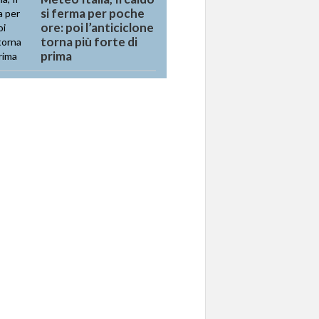
si ferma per poche
ore: poi l’anticiclone
torna più forte di
prima