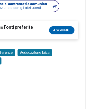
tue
Fonti preferite
AGGIUNGI
fferenze
educazione laica