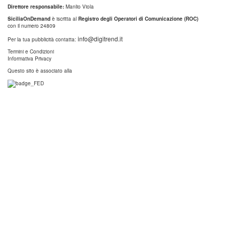
Direttore responsabile:
Manlio Viola
SiciliaOnDemand
è iscritta al
Registro degli Operatori di Comunicazione (ROC)
con il numero 24809
info@digitrend.it
Per la tua pubblicità contatta:
Termini e Condizioni
Informativa Privacy
Questo sito è associato alla