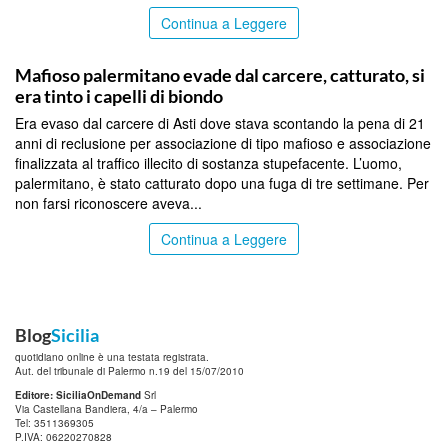
Continua a Leggere
PALERMO
Mafioso palermitano evade dal carcere, catturato, si
era tinto i capelli di biondo
Era evaso dal carcere di Asti dove stava scontando la pena di 21
anni di reclusione per associazione di tipo mafioso e associazione
finalizzata al traffico illecito di sostanza stupefacente. L’uomo,
palermitano, è stato catturato dopo una fuga di tre settimane. Per
non farsi riconoscere aveva...
Continua a Leggere
Blog
Sicilia
quotidiano online è una testata registrata.
Aut. del tribunale di Palermo n.19 del 15/07/2010
Editore: SiciliaOnDemand
Srl
Via Castellana Bandiera, 4/a – Palermo
Tel: 3511369305
P.IVA: 06220270828