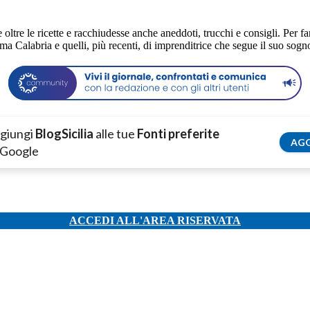
ltre le ricette e racchiudesse anche aneddoti, trucchi e consigli. Per far
sima Calabria e quelli, più recenti, di imprenditrice che segue il suo sogn
giungi
BlogSicilia
alle tue
Fonti preferite
AGG
 Google
ACCEDI ALL'AREA RISERVATA