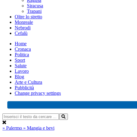
Ragusa
Siracusa
Trapani
Oltre lo stretto
Monreale
Nebrodi
Cefalù
Home
Cronaca
Politica
Sport
Salute
Lavoro
Blog
Arte e Cultura
Pubblicità
Change privacy settings
» Palermo
» Mangia e bevi