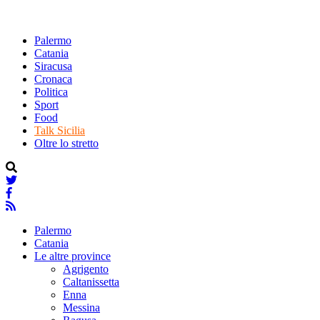
Palermo
Catania
Siracusa
Cronaca
Politica
Sport
Food
Talk Sicilia
Oltre lo stretto
Palermo
Catania
Le altre province
Agrigento
Caltanissetta
Enna
Messina