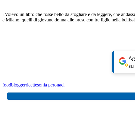
«Volevo un libro che fosse bello da sfogliare e da leggere, che andasse o
e Milano, quelli di giovane donna alle prese con tre figlie nella bellis
Ag
su
foodblogger
ricette
sonia peronaci