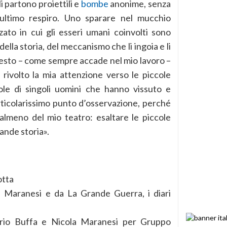
i partono proiettili e
bombe
anonime, senza
’ultimo respiro. Uno sparare nel mucchio
ato in cui gli esseri umani coinvolti sono
ella storia, del meccanismo che li ingoia e li
uesto – come sempre accade nel mio lavoro –
ivolto la mia attenzione verso le piccole
role di singoli uomini che hanno vissuto e
articolarissimo punto d’osservazione, perché
almeno del mio teatro: esaltare le piccole
rande storia».
otta
a Maranesi e da La Grande Guerra, i diari
orio Buffa e Nicola Maranesi per Gruppo