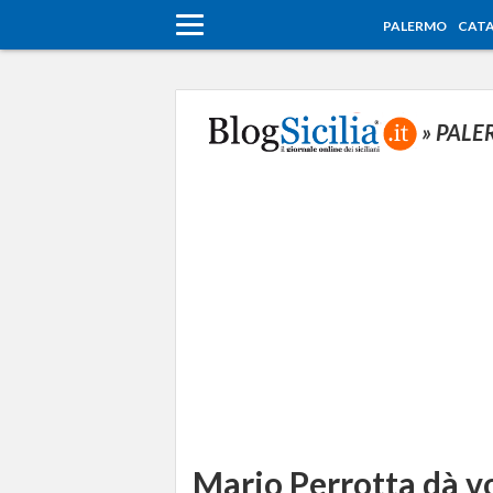
PALERMO
CATA
» PAL
Mario Perrotta dà vo