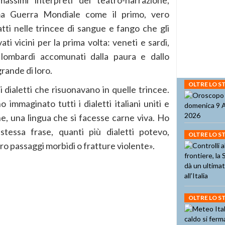
assimi interpreti del teatro-narrazione,
ima Guerra Mondiale come il primo, vero
tti nelle trincee di sangue e fango che gli
vati vicini per la prima volta: veneti e sardi,
e lombardi accomunati dalla paura e dallo
rande di loro.
OLTRE LO 
 dialetti che risuonavano in quelle trincee.
immaginato tutti i dialetti italiani uniti e
ne, una lingua che si facesse carne viva. Ho
stessa frase, quanti più dialetti potevo,
OLTRE LO 
o passaggi morbidi o fratture violente».
OLTRE LO 