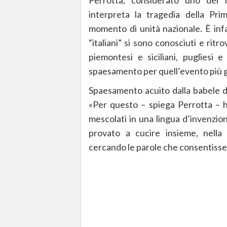
Perrotta, considerato uno dei m
interpreta la tragedia della Pr
momento di unità nazionale. È infa
“italiani” si sono conosciuti e ritro
piemontesi e siciliani, pugliesi 
spaesamento per quell’evento più g
Spaesamento acuito dalla babele di
«Per questo – spiega Perrotta – ho 
mescolati in una lingua d’invenzio
provato a cucire insieme, nella 
cercando le parole che consentisser