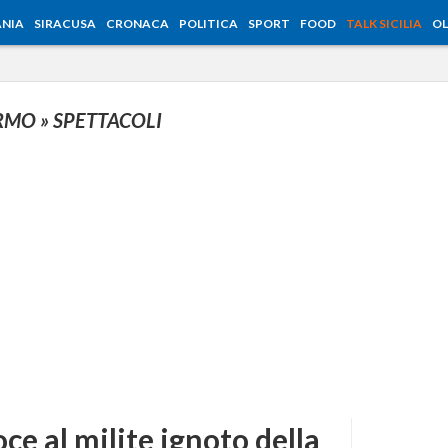
NIA
SIRACUSA
CRONACA
POLITICA
SPORT
FOOD
TALK SICILIA
OL
ERMO
» SPETTACOLI
ce al milite ignoto della