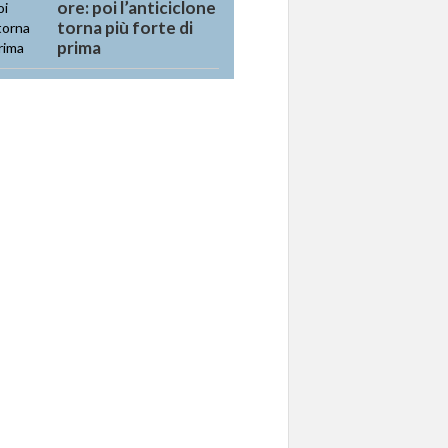
ore: poi l’anticiclone
torna più forte di
prima