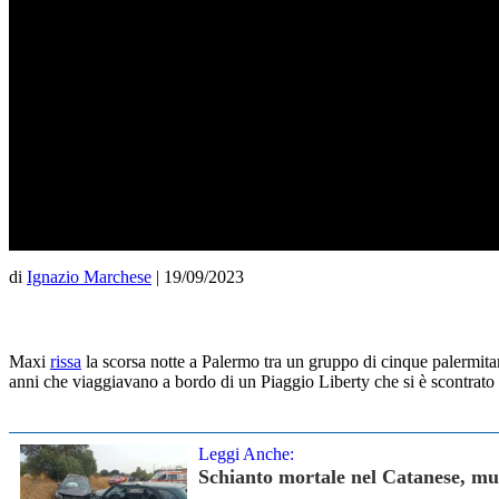
di
Ignazio Marchese
|
19/09/2023
Maxi
rissa
la scorsa notte a Palermo tra un gruppo di cinque palermita
anni che viaggiavano a bordo di un Piaggio Liberty che si è scontrat
Leggi Anche:
Schianto mortale nel Catanese, mu