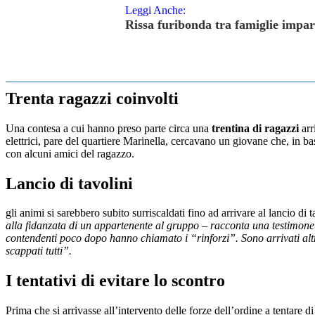
Leggi Anche:
Rissa furibonda tra famiglie impar
Trenta ragazzi coinvolti
Una contesa a cui hanno preso parte circa una
trentina di ragazzi
arr
elettrici, pare del quartiere Marinella, cercavano un giovane che, in ba
con alcuni amici del ragazzo.
Lancio di tavolini
gli animi si sarebbero subito surriscaldati fino ad arrivare al lancio d
alla fidanzata di un appartenente al gruppo – racconta una testimone 
contendenti poco dopo hanno chiamato i “rinforzi”. Sono arrivati altri 
scappati tutti”.
I tentativi di evitare lo scontro
Prima che si arrivasse all’intervento delle forze dell’ordine a tentare d