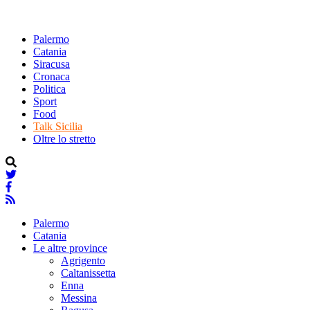
Palermo
Catania
Siracusa
Cronaca
Politica
Sport
Food
Talk Sicilia
Oltre lo stretto
Palermo
Catania
Le altre province
Agrigento
Caltanissetta
Enna
Messina