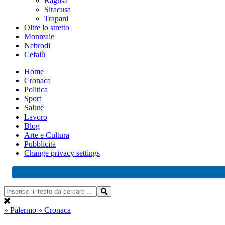
Ragusa
Siracusa
Trapani
Oltre lo stretto
Monreale
Nebrodi
Cefalù
Home
Cronaca
Politica
Sport
Salute
Lavoro
Blog
Arte e Cultura
Pubblicità
Change privacy settings
» Palermo
» Cronaca