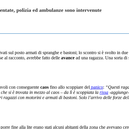
entate, polizia ed ambulanze sono intervenute
ivati sul posto armati di spranghe e bastoni; lo scontro si è svolto in du
se al racconto, avrebbe fatto delle
avance
ad una ragazza. Una sorta di 
i tavoli con conseguente
caos
fino allo scoppiare del
panico
:
“Questi raga
che si è trovata in mezzo al caos – da lì è scoppiata la
rissa
-aggiunge- 
ragazzi con motorini e armati di bastoni. Solo l’arrivo delle forze dell
i porre fine alla lite erano stati alcuni abitanti della zona che avevano c